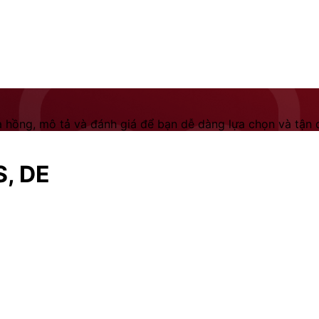
 hồng, mô tả và đánh giá để bạn dễ dàng lựa chọn và tận dụ
S, DE