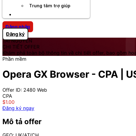
Trung tâm trợ giúp
Chương Trình Creator
Đăng nhập
Đăng ký
TÀI NGUYÊN
CHI TIẾT OFFER
Khám phá toàn bộ thông tin về chi tiết offer, bao gồm hoa
Phần mềm
Opera GX Browser - CPA | U
Offer ID: 2480
Web
CPA
$1.00
Đăng ký ngay
Mô tả offer
GEO: UK/AT/CH