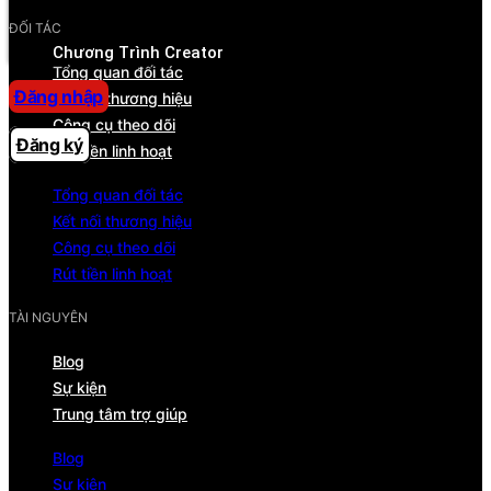
Trung tâm trợ giúp
ĐỐI TÁC
Chương Trình Creator
Tổng quan đối tác
Đăng nhập
Kết nối thương hiệu
Công cụ theo dõi
Đăng ký
Rút tiền linh hoạt
Tổng quan đối tác
Kết nối thương hiệu
Công cụ theo dõi
Rút tiền linh hoạt
TÀI NGUYÊN
Blog
Sự kiện
Trung tâm trợ giúp
Blog
Sự kiện