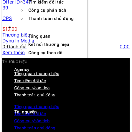
Offer ID:
347
Tìm kiếm đối tác
39
Công cụ phân tích
CPS
Thanh toán chủ động
Đối tác
$10.00
Thương hiệu
Tổng quan
Dynu In Media
Kết nối thương hiệu
0 Đánh giá
0,00
Xem thêm
Công cụ theo dõi
Rút tiền linh hoạt
THƯƠNG HIỆU
Agency
Tổng quan thương hiệu
Tổng quan
Tìm kiếm đối tác
Quản lý tài khoản & đối tác
Công cụ phân tích
Thanh toán chủ động
Hiệu suất & dòng tiền
Cơ hội hợp tác & hỗ trợ
Tổng quan thương hiệu
Tài nguyên
Tìm kiếm đối tác
Công cụ phân tích
Blog
Thanh toán chủ động
Sự kiện