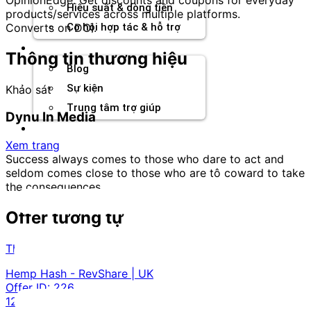
Hiệu suất & dòng tiền
products/services across multiple platforms.
Converts on DOI.
Cơ hội hợp tác & hỗ trợ
Tài nguyên
Thông tin thương hiệu
Blog
Sự kiện
Khảo sát
Trung tâm trợ giúp
Dynu In Media
Chương Trình Creator
Xem trang
Success always comes to those who dare to act and
seldom comes close to those who are tô coward to take
the consequences.
Offer tương tự
Thời trang và phụ kiện
Hemp Hash - RevShare | UK
Offer ID:
226
12