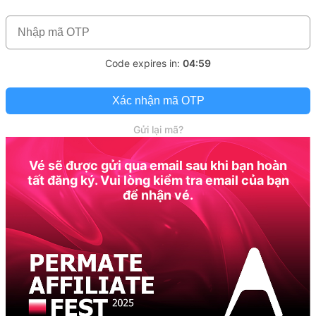
Code expires in:
04:59
Xác nhận mã OTP
Gửi lại mã?
Vé sẽ được gửi qua email sau khi bạn hoàn
tất đăng ký. Vui lòng kiểm tra email của bạn
để nhận vé.