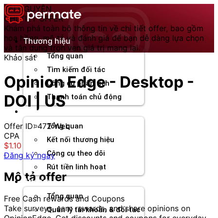
Chuyển
TÀI NGUYÊN
đến
CHI TIẾT OFFER
nội
Khám phá toàn bộ thông tin về chi tiết offer, bao gồm
dung
hoa hồng, mô tả và đánh giá để bạn dễ dàng lựa chọn
Thương hiệu
và tận dụng trọn vẹn giá trị mang lại.
Tổng quan
Khảo sát
Tìm kiếm đối tác
Opinion Edge - Desktop -
Công cụ phân tích
DOI | US
Thanh toán chủ động
Đối tác
Offer ID: 472
Web
Tổng quan
CPA
Kết nối thương hiệu
$1.10
Công cụ theo dõi
Đăng ký ngay
Rút tiền linh hoạt
Mô tả offer
Agency
Tổng quan
Free Cash rewards and Coupons
Take surveys, earn rewards, and share opinions on
Quản lý tài khoản & đối tác
OpinionEdge. Get discounts and coupons for everyday