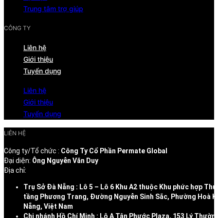
Trung tâm trợ giúp
CÔNG TY
Liên hệ
Giới thiệu
Tuyển dụng
Liên hệ
Giới thiệu
Tuyển dụng
LIÊN HỆ
Công ty/Tổ chức :
Công Ty Cổ Phần Permate Global
Đại diện:
Ông Nguyễn Văn Duy
Địa chỉ:
Trụ Sở Đà Nẵng : Lô 5 – Lô 6 Khu A2 thuộc Khu phức hợp Thư
tầng Phương Trang, Đường Nguyễn Sinh Sắc, Phường Hoà K
Nẵng, Việt Nam
Chi nhánh Hồ Chí Minh : Lô A Tân Phước Plaza, 153 Lý Thườn