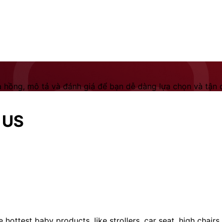
 hồng, mô tả và đánh giá để bạn dễ dàng lựa chọn và tận dụ
 US
 hottest baby products, like strollers, car seat, high chai