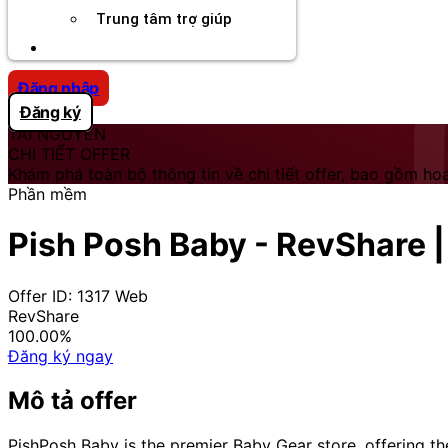
Trung tâm trợ giúp
Chương Trình Creator
Đăng nhập
Đăng ký
TÀI NGUYÊN
CHI TIẾT OFFER
Khám phá toàn bộ thông tin về chi tiết offer, bao gồm hoa
Phần mềm
Pish Posh Baby - RevShare |
Offer ID: 1317
Web
RevShare
100.00%
Đăng ký ngay
Mô tả offer
PishPosh Baby is the premier Baby Gear store, offering the