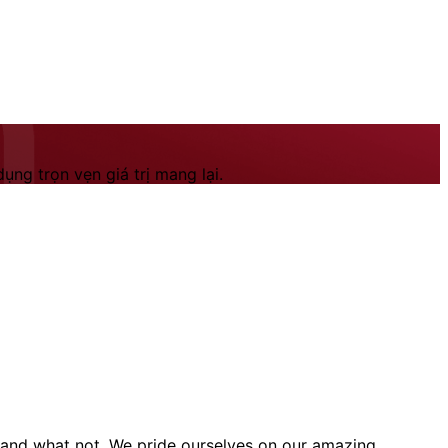
ng trọn vẹn giá trị mang lại.
rs and what not. We pride ourselves on our amazing