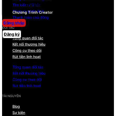
Tìm kiếm đối tác
Trung tâm trợ giúp
Công cụ phân tích
Chương Trình Creator
Thanh toán chủ động
Đăng nhập
ĐỐI TÁC
Đăng ký
Tổng quan đối tác
Kết nối thương hiệu
Công cụ theo dõi
Rút tiền linh hoạt
Tổng quan đối tác
Kết nối thương hiệu
Công cụ theo dõi
Rút tiền linh hoạt
TÀI NGUYÊN
Blog
Sự kiện