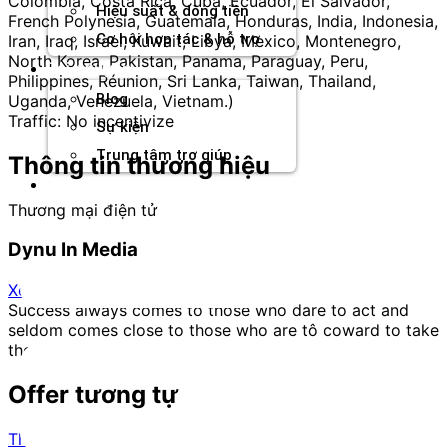
Colombia, Costa Rica, Cuba, Ecuador, El Salvador,
Hiệu suất & dòng tiền
French Polynesia, Guatemala, Honduras, India, Indonesia,
Cơ hội hợp tác & hỗ trợ
Iran, Iraq, Israel, Kuwait, Libya, Mexico, Montenegro,
North Korea, Pakistan, Panama, Paraguay, Peru,
Tài nguyên
Philippines, Réunion, Sri Lanka, Taiwan, Thailand,
Blog
Uganda, Venezuela, Vietnam.)
Traffic: No incentivize
Sự kiện
Trung tâm trợ giúp
Thông tin thương hiệu
Chương Trình Creator
Thương mại điện tử
Dynu In Media
Xem trang
Success always comes to those who dare to act and
seldom comes close to those who are tô coward to take
the consequences.
Offer tương tự
Thời trang và phụ kiện