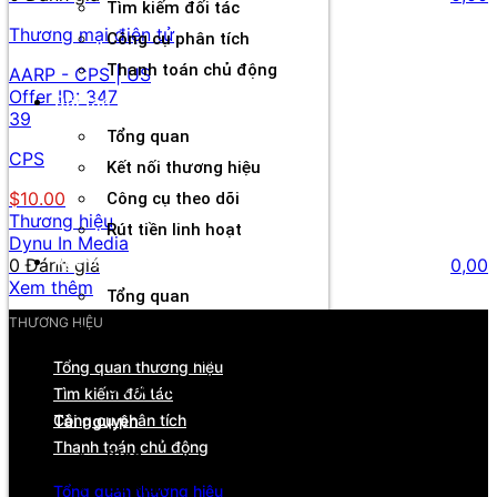
Tìm kiếm đối tác
Thương mại điện tử
Công cụ phân tích
Thanh toán chủ động
AARP - CPS | US
Offer ID:
347
Đối tác
39
Tổng quan
CPS
Kết nối thương hiệu
$10.00
Công cụ theo dõi
Thương hiệu
Rút tiền linh hoạt
Dynu In Media
Agency
0 Đánh giá
0,00
Xem thêm
Tổng quan
THƯƠNG HIỆU
Quản lý tài khoản & đối tác
Hiệu suất & dòng tiền
Tổng quan thương hiệu
Cơ hội hợp tác & hỗ trợ
Tìm kiếm đối tác
Công cụ phân tích
Tài nguyên
Thanh toán chủ động
Blog
Sự kiện
Tổng quan thương hiệu