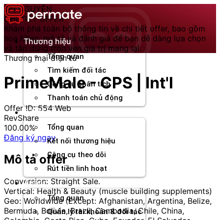
Chuyển
TÀI NGUYÊN
đến
CHI TIẾT OFFER
nội
Khám phá toàn bộ thông tin về chi tiết offer, bao gồm
dung
hoa hồng, mô tả và đánh giá để bạn dễ dàng lựa chọn
Thương hiệu
và tận dụng trọn vẹn giá trị mang lại.
Tổng quan
Thương mại điện tử
Tìm kiếm đối tác
PrimeMale - CPS | Int'l
Công cụ phân tích
Thanh toán chủ động
Offer ID: 554
Web
Đối tác
RevShare
100.00%
Tổng quan
Đăng ký ngay
Kết nối thương hiệu
Công cụ theo dõi
Mô tả offer
Rút tiền linh hoạt
Conversion: Straight Sale.
Agency
Vertical: Health & Beauty (muscle building supplements)
Tổng quan
Geo: Worldwide (Except: Afghanistan, Argentina, Belize,
Bermuda, Bolivia, Brazil, Cambodia, Chile, China,
Quản lý tài khoản & đối tác