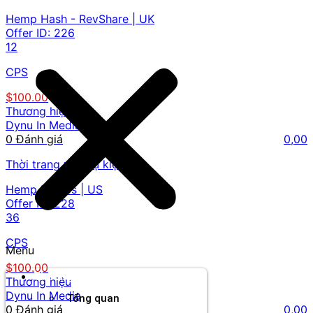
Hemp Hash - RevShare | UK
Offer ID:
226
12
CPS
$100.00
Thương hiệu
Dynu In Media
0 Đánh giá
0,00
Thời trang và phụ kiện
Hemp Bombs | US
Offer ID:
228
36
CPS
Menu
$100.00
Thương hiệu
Thương hiệu
Dynu In Media
Tổng quan
0 Đánh giá
0,00