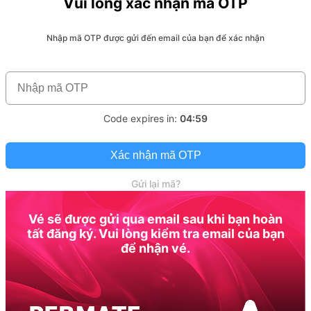
Vui lòng xác nhận mã OTP
Nhập mã OTP được gửi đến email của bạn để xác nhận
Code expires in:
04:59
Xác nhận mã OTP
Gửi lại mã?
Vé sẽ được gửi qua email sau khi bạn hoàn
tất đăng ký. Vui lòng kiểm tra email của bạn
để nhận vé.