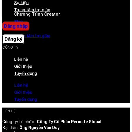
Sự kiện
Trung tâm trợ giúp
Trung tâm trợ giúp
Chương Trình Creator
Blog
Đăng nhập
Sự kiện
Trung tâm trợ giúp
Đăng ký
CÔNG TY
Liên hệ
Giới thiệu
Tuyển dụng
Liên hệ
Giới thiệu
Tuyển dụng
LIÊN HỆ
Công ty/Tổ chức :
Công Ty Cổ Phần Permate Global
Đại diện:
Ông Nguyễn Văn Duy