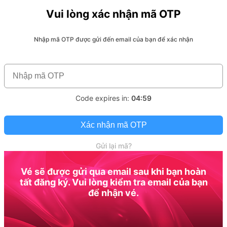
Vui lòng xác nhận mã OTP
Nhập mã OTP được gửi đến email của bạn để xác nhận
Code expires in:
04:59
Xác nhận mã OTP
Gửi lại mã?
Vé sẽ được gửi qua email sau khi bạn hoàn
tất đăng ký. Vui lòng kiểm tra email của bạn
để nhận vé.