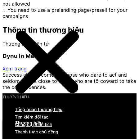
not allowed
+ You need to use a prelanding page/presell for your
campaigns
Thông tin thương hiệu
Thương mại điện tử
Dynu In Media
Xem trang
Success always comes to those who dare to act and
seldom comes close to those who are tô coward to take
the consequences.
THƯƠNG HIỆU
Tổng quan thương hiệu
Menu
Tìm kiếm đối tác
Thương hiệu
Công cụ phân tích
Thanh toán chủ động
Tổng quan