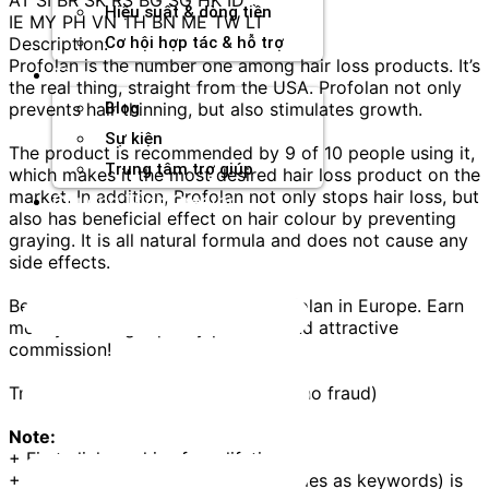
Hiệu suất & dòng tiền
IE MY PH VN TH BN ME TW LT
Description:
Cơ hội hợp tác & hỗ trợ
Profolan is the number one among hair loss products. It’s
Tài nguyên
the real thing, straight from the USA. Profolan not only
prevents hair thinning, but also stimulates growth.
Blog
Sự kiện
The product is recommended by 9 of 10 people using it,
Trung tâm trợ giúp
which makes it the most desired hair loss product on the
market. In addition, Profolan not only stops hair loss, but
Chương Trình Creator
also has beneficial effect on hair colour by preventing
graying. It is all natural formula and does not cause any
side effects.
Be one of the first to promote Profolan in Europe. Earn
money with high quality product and attractive
commission!
Traffic: open (not bot, not bidding, no fraud)
Note:
+ First click cookies for a lifetime
+ Brand bidding (using product names as keywords) is