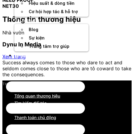
Hiệu suất & dòng tiền
NET30
Cơ hội hợp tác & hỗ trợ
Thông tin thương hiệu
Tài nguyên
Blog
Nhà vườn
Sự kiện
Dynu In Media
Trung tâm trợ giúp
Chương Trình Creator
Xem trang
Success always comes to those who dare to act and
seldom comes close to those who are tô coward to take
the consequences.
THƯƠNG HIỆU
Tổng quan thương hiệu
Tìm kiếm đối tác
Công cụ phân tích
Thanh toán chủ động
Tổng quan thương hiệu