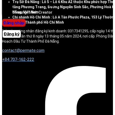
Trụ Sở Đà Nẵng : Lô 5 – Lô 6 Khu A2 thuộc Khu phức hợp Thư
Trung tâm trợ giúp
tầng Phương Trang, Đường Nguyễn Sinh Sắc, Phường Hoà K
Nẵng, Việt Nam
Chương Trình Creator
Chi nhánh Hồ Chí Minh : Lô A Tân Phước Plaza, 153 Lý Thườn
Đăng nhập
Phụng, Thành phố Hồ Chí Minh
Số giấy chứng nhận đăng ký kinh doanh: 0317341295, cấp ngày 14 t
Đăng ký
ký thay đổi lần thứ 8 ngày 13 tháng 05 năm 2024, nơi cấp: Phòng Đăn
Hoạch Đầu Tư Thành Phố Đà Nẵng.
contact@permate.com
+
84 707-162-222