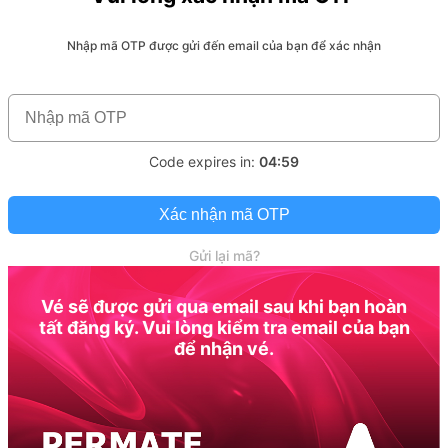
Nhập mã OTP được gửi đến email của bạn để xác nhận
Code expires in:
04:59
Xác nhận mã OTP
Gửi lại mã?
Vé sẽ được gửi qua email sau khi bạn hoàn
tất đăng ký. Vui lòng kiểm tra email của bạn
để nhận vé.