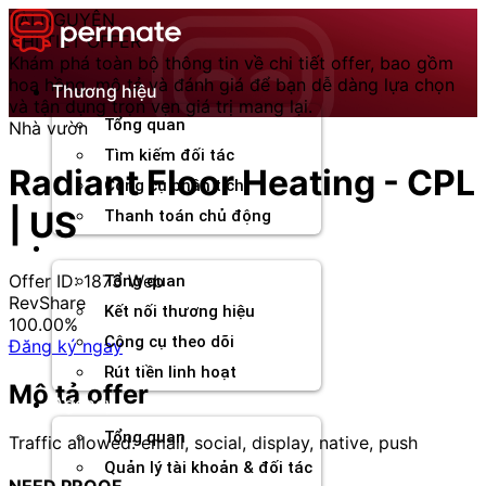
Chuyển
TÀI NGUYÊN
đến
CHI TIẾT OFFER
nội
Khám phá toàn bộ thông tin về chi tiết offer, bao gồm
dung
hoa hồng, mô tả và đánh giá để bạn dễ dàng lựa chọn
Thương hiệu
và tận dụng trọn vẹn giá trị mang lại.
Tổng quan
Nhà vườn
Tìm kiếm đối tác
Radiant Floor Heating - CPL
Công cụ phân tích
| US
Thanh toán chủ động
Đối tác
Offer ID: 1873
Web
Tổng quan
RevShare
Kết nối thương hiệu
100.00%
Công cụ theo dõi
Đăng ký ngay
Rút tiền linh hoạt
Mô tả offer
Agency
Tổng quan
Traffic allowed: email, social, display, native, push
Quản lý tài khoản & đối tác
NEED PROOF