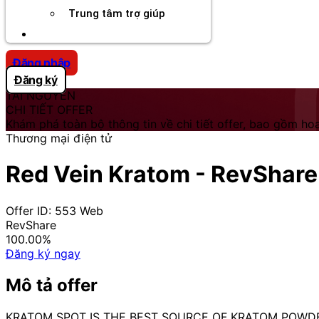
Trung tâm trợ giúp
Chương Trình Creator
Đăng nhập
Đăng ký
TÀI NGUYÊN
CHI TIẾT OFFER
Khám phá toàn bộ thông tin về chi tiết offer, bao gồm hoa
Thương mại điện tử
Red Vein Kratom - RevShare |
Offer ID: 553
Web
RevShare
100.00%
Đăng ký ngay
Mô tả offer
KRATOM SPOT IS THE BEST SOURCE OF KRATOM POWD