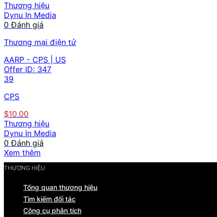
Thương hiệu
Dynu In Media
0 Đánh giá
Thương mại điện tử
AARP - CPS | US
Offer ID:
347
39
CPS
$10.00
Thương hiệu
Dynu In Media
0 Đánh giá
Xem thêm
THƯƠNG HIỆU
Tổng quan thương hiệu
Tìm kiếm đối tác
Công cụ phân tích