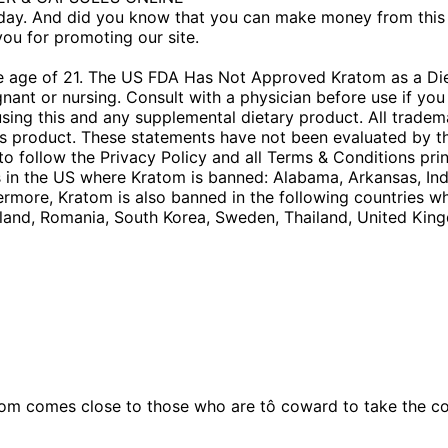
y. And did you know that you can make money from this b
you for promoting our site.
the age of 21. The US FDA Has Not Approved Kratom as a Di
egnant or nursing. Consult with a physician before use if yo
sing this and any supplemental dietary product. All tradem
is product. These statements have not been evaluated by th
 to follow the Privacy Policy and all Terms & Conditions pri
es in the US where Kratom is banned: Alabama, Arkansas, In
rmore, Kratom is also banned in the following countries w
Poland, Romania, South Korea, Sweden, Thailand, United Kin
om comes close to those who are tô coward to take the c