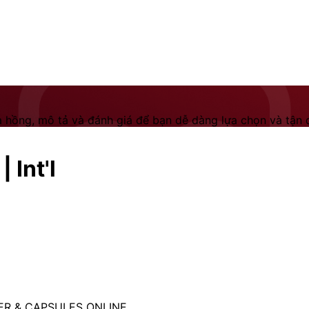
 hồng, mô tả và đánh giá để bạn dễ dàng lựa chọn và tận dụ
 Int'l
ER & CAPSULES ONLINE