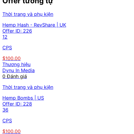
Offer tương tự
Thời trang và phụ kiện
Hemp Hash - RevShare | UK
Offer ID:
226
12
CPS
$100.00
Thương hiệu
Dynu In Media
0 Đánh giá
Thời trang và phụ kiện
Hemp Bombs | US
Offer ID:
228
36
CPS
$100.00