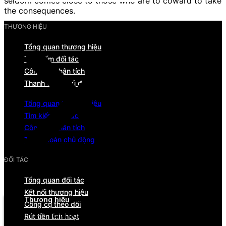
seldom comes close to those who are tô coward to take
the consequences.
THƯƠNG HIỆU
Tổng quan thương hiệu
Tìm kiếm đối tác
Công cụ phân tích
Thanh toán chủ động
Tổng quan thương hiệu
Tìm kiếm đối tác
Công cụ phân tích
Thanh toán chủ động
ĐỐI TÁC
Tổng quan đối tác
Menu
Kết nối thương hiệu
Thương hiệu
Công cụ theo dõi
Tổng quan
Rút tiền linh hoạt