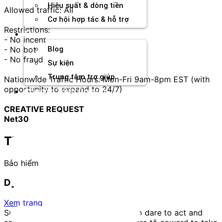
Hiệu suất & dòng tiền
Allowed traffic: All
Cơ hội hợp tác & hỗ trợ
Restrictions:
Tài nguyên
- No incent
- No bot
Blog
- No fraud
Sự kiện
Trung tâm trợ giúp
Nationwide Traffic Hours: Mon-Fri 9am-8pm EST (with
opportunity to expand to 24/7)
Chương Trình Creator
CREATIVE REQUEST
Net30
Thông tin thương hiệu
Bảo hiểm
Dynu In Media
Xem trang
Success always comes to those who dare to act and