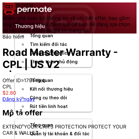
Chuyển
TÀI NGUYÊN
đến
CHI TIẾT OFFER
nội
Khám phá toàn bộ thông tin về chi tiết offer, bao gồm
dung
hoa hồng, mô tả và đánh giá để bạn dễ dàng lựa chọn
Thương hiệu
và tận dụng trọn vẹn giá trị mang lại.
Tổng quan
Bảo hiểm
Tìm kiếm đối tác
Road Master Warranty -
Công cụ phân tích
CPL | US V2
Thanh toán chủ động
Đối tác
Offer ID: 1791
Web
Tổng quan
CPL
Kết nối thương hiệu
$2.80
Công cụ theo dõi
Đăng ký ngay
Rút tiền linh hoạt
Mô tả offer
Agency
Tổng quan
EXTEND YOUR CAR’S PROTECTION PROTECT YOUR
CAR & WALLET
Quản lý tài khoản & đối tác