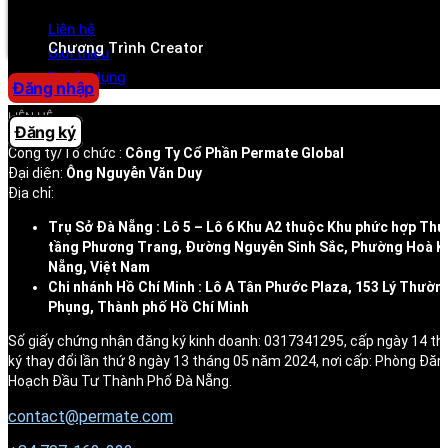
Trung tâm trợ giúp
Liên hệ
Chương Trình Creator
Giới thiệu
Tuyển dụng
Đăng nhập
LIÊN HỆ
Đăng ký
Công ty/Tổ chức :
Công Ty Cổ Phần Permate Global
Đại diện:
Ông Nguyễn Văn Duy
Địa chỉ:
Trụ Sở Đà Nẵng : Lô 5 – Lô 6 Khu A2 thuộc Khu phức hợp Thư
tầng Phương Trang, Đường Nguyễn Sinh Sắc, Phường Hoà K
Nẵng, Việt Nam
Chi nhánh Hồ Chí Minh : Lô A Tân Phước Plaza, 153 Lý Thườn
Phụng, Thành phố Hồ Chí Minh
Số giấy chứng nhận đăng ký kinh doanh: 0317341295, cấp ngày 14 t
ký thay đổi lần thứ 8 ngày 13 tháng 05 năm 2024, nơi cấp: Phòng Đăn
Hoạch Đầu Tư Thành Phố Đà Nẵng.
contact@permate.com