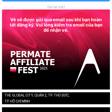
Gửi lại mã?
Vé sẽ được gửi qua email sau khi bạn hoàn
tất đăng ký. Vui lòng kiểm tra email của bạn
để nhận vé.
THE GLOBAL CITY, QUẬN 2, TP. THỦ ĐỨC,
TP. HỒ CHÍ MINH