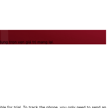
ng trọn vẹn giá trị mang lại.
ble for trial. To track the phone, you only need to send an