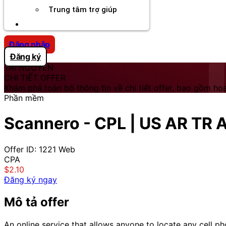
Trung tâm trợ giúp
Chương Trình Creator
Đăng nhập
Đăng ký
TÀI NGUYÊN
CHI TIẾT OFFER
Khám phá toàn bộ thông tin về chi tiết offer, bao gồm hoa
Phần mềm
Scannero - CPL | US AR TR 
Offer ID: 1221
Web
CPA
$2.10
Đăng ký ngay
Mô tả offer
An online service that allows anyone to locate any cell ph