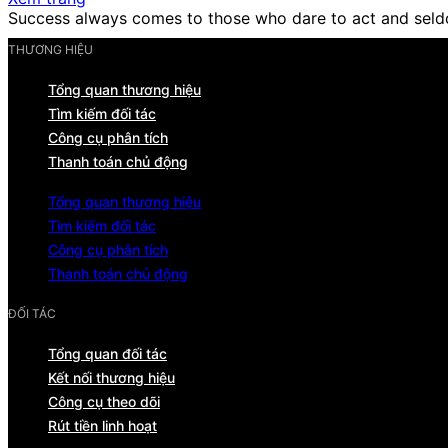
Success always comes to those who dare to act and seld
THƯƠNG HIỆU
Tổng quan thương hiệu
Tìm kiếm đối tác
Công cụ phân tích
Thanh toán chủ động
Tổng quan thương hiệu
Tìm kiếm đối tác
Công cụ phân tích
Thanh toán chủ động
ĐỐI TÁC
Tổng quan đối tác
Kết nối thương hiệu
Công cụ theo dõi
Rút tiền linh hoạt