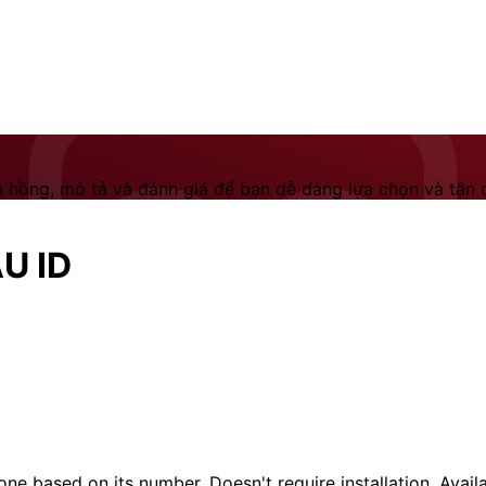
 hồng, mô tả và đánh giá để bạn dễ dàng lựa chọn và tận dụ
AU ID
one based on its number. Doesn't require installation. Availa