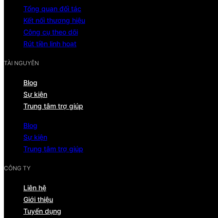
Tổng quan đối tác
Kết nối thương hiệu
Công cụ theo dõi
Rút tiền linh hoạt
TÀI NGUYÊN
Blog
Sự kiện
Trung tâm trợ giúp
Blog
Sự kiện
Trung tâm trợ giúp
CÔNG TY
Liên hệ
Giới thiệu
Tuyển dụng