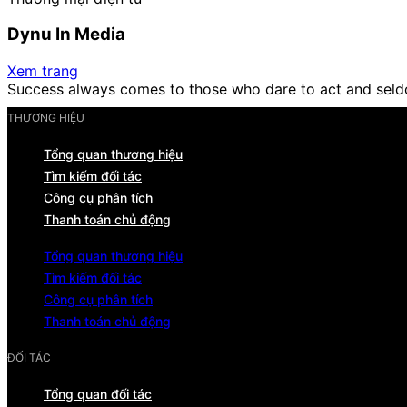
Dynu In Media
Xem trang
Success always comes to those who dare to act and seld
THƯƠNG HIỆU
Tổng quan thương hiệu
Tìm kiếm đối tác
Công cụ phân tích
Thanh toán chủ động
Tổng quan thương hiệu
Tìm kiếm đối tác
Công cụ phân tích
Thanh toán chủ động
ĐỐI TÁC
Tổng quan đối tác