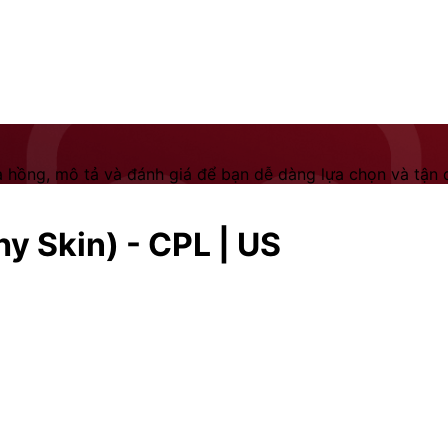
 hồng, mô tả và đánh giá để bạn dễ dàng lựa chọn và tận dụ
hy Skin) - CPL | US