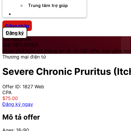
Trung tâm trợ giúp
Chương Trình Creator
Đăng nhập
Đăng ký
TÀI NGUYÊN
CHI TIẾT OFFER
Khám phá toàn bộ thông tin về chi tiết offer, bao gồm hoa
Thương mại điện tử
Severe Chronic Pruritus (Itc
Offer ID: 1827
Web
CPA
$75.00
Đăng ký ngay
Mô tả offer
Ages: 18-90