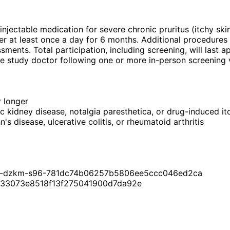
 injectable medication for severe chronic pruritus (itchy ski
zer at least once a day for 6 months. Additional procedures 
ssments. Total participation, including screening, will last
the study doctor following one or more in-person screening v
 longer
c kidney disease, notalgia paresthetica, or drug-induced it
 disease, ulcerative colitis, or rheumatoid arthritis
com/m-dzkm-s96-781dc74b06257b5806ee5ccc046ed2ca
-4d33073e8518f13f275041900d7da92e