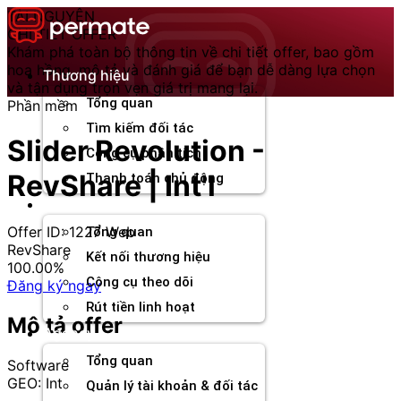
Chuyển
TÀI NGUYÊN
đến
CHI TIẾT OFFER
nội
Khám phá toàn bộ thông tin về chi tiết offer, bao gồm
dung
hoa hồng, mô tả và đánh giá để bạn dễ dàng lựa chọn
Thương hiệu
và tận dụng trọn vẹn giá trị mang lại.
Tổng quan
Phần mềm
Tìm kiếm đối tác
Slider Revolution -
Công cụ phân tích
RevShare | Int'l
Thanh toán chủ động
Đối tác
Offer ID: 1227
Web
Tổng quan
RevShare
Kết nối thương hiệu
100.00%
Công cụ theo dõi
Đăng ký ngay
Rút tiền linh hoạt
Mô tả offer
Agency
Tổng quan
Software
GEO: Int
Quản lý tài khoản & đối tác