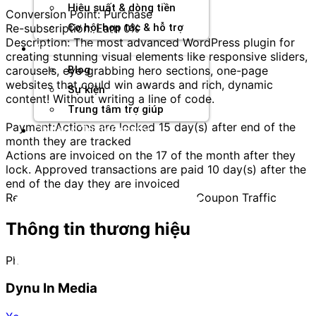
Hiệu suất & dòng tiền
Conversion Point: Purchase
Re-subscription: Earn 0%
Cơ hội hợp tác & hỗ trợ
Description: The most advanced WordPress plugin for
Tài nguyên
creating stunning visual elements like responsive sliders,
carousels, eye-grabbing hero sections, one-page
Blog
websites that could win awards and rich, dynamic
Sự kiện
content! Without writing a line of code.
Trung tâm trợ giúp
Payment:Actions are locked 15 day(s) after end of the
Chương Trình Creator
month they are tracked
Actions are invoiced on the 17 of the month after they
lock. Approved transactions are paid 10 day(s) after the
end of the day they are invoiced
Restriction: No TM/TM+ Biding, No Coupon Traffic
Thông tin thương hiệu
Phần mềm
Dynu In Media