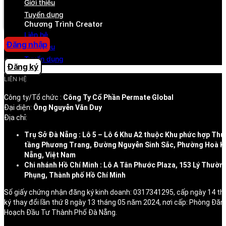
Giới thiệu
Trung tâm trợ giúp
Tuyển dụng
Chương Trình Creator
Liên hệ
Đăng nhập
Giới thiệu
Tuyển dụng
Đăng ký
LIÊN HỆ
Công ty/Tổ chức :
Công Ty Cổ Phần Permate Global
Đại diện:
Ông Nguyễn Văn Duy
Địa chỉ:
Trụ Sở Đà Nẵng : Lô 5 – Lô 6 Khu A2 thuộc Khu phức hợp Thư
tầng Phương Trang, Đường Nguyễn Sinh Sắc, Phường Hoà K
Nẵng, Việt Nam
Chi nhánh Hồ Chí Minh : Lô A Tân Phước Plaza, 153 Lý Thườn
Phụng, Thành phố Hồ Chí Minh
Số giấy chứng nhận đăng ký kinh doanh: 0317341295, cấp ngày 14 t
ký thay đổi lần thứ 8 ngày 13 tháng 05 năm 2024, nơi cấp: Phòng Đăn
Hoạch Đầu Tư Thành Phố Đà Nẵng.