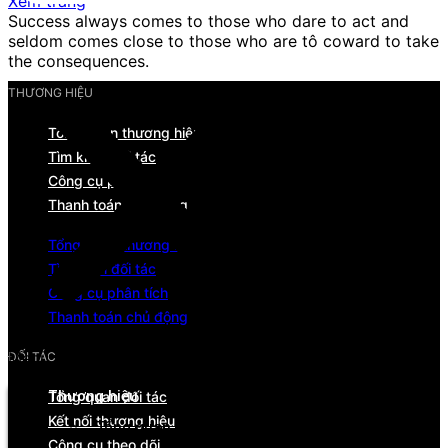
Xem trang
Success always comes to those who dare to act and
seldom comes close to those who are tô coward to take
the consequences.
THƯƠNG HIỆU
Tổng quan thương hiệu
Tìm kiếm đối tác
Công cụ phân tích
Thanh toán chủ động
Tổng quan thương hiệu
Tìm kiếm đối tác
Công cụ phân tích
Thanh toán chủ động
Menu
ĐỐI TÁC
Thương hiệu
Tổng quan đối tác
Kết nối thương hiệu
Tổng quan
Công cụ theo dõi