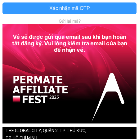
Xác nhận mã OTP
Gửi lại mã?
Vé sẽ được gửi qua email sau khi bạn hoàn
tất đăng ký. Vui lòng kiểm tra email của bạn
để nhận vé.
THE GLOBAL CITY, QUẬN 2, TP. THỦ ĐỨC,
TP. HỒ CHÍ MINH