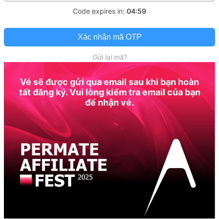
Code expires in:
04:59
Xác nhận mã OTP
Gửi lại mã?
Vé sẽ được gửi qua email sau khi bạn hoàn
tất đăng ký. Vui lòng kiểm tra email của bạn
để nhận vé.