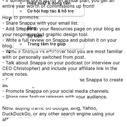
- If someone signs up for an annual plan, you get an
Hiệu suất & dòng tiền
entire year worth of commissions up front!
Cơ hội hợp tác & hỗ trợ
How to promote:
Tài nguyên
- Share Snappa with your email list.
Blog
- Add Snappa to your Resources page on your blog as
your recommended graphic design tool.
Sự kiện
- Write a full review on Snappa and publish it on your
Trung tâm trợ giúp
blog.
- Write a Snappa vs whatever tool you are most familiar
Chương Trình Creator
with or personally switched from post.
- Talk about Snappa on your podcast (or interview our
CEO Christopher) and include your affiliate link in the
show notes.
- Create video tutorials on how to use Snappa to create
awesome images.
- Promote Snappa on your social media channels.
- Share new feature releases with your audience.
Note: Buying traffic on Google, Bing, Yahoo,
DuckDuckGo, or any other search engine using your
affiliate link is strictly prohibited.