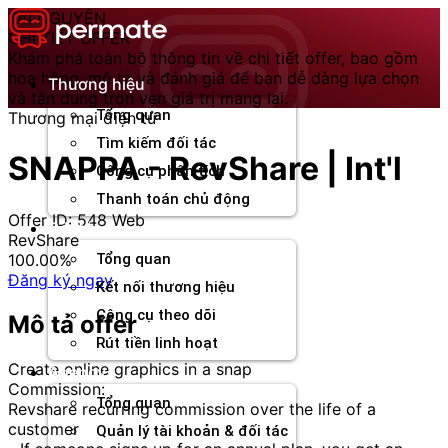
Chuyển
TÀI NGUYÊN
đến
CHI TIẾT OFFER
nội
Khám phá toàn bộ thông tin về chi tiết offer, bao gồm
dung
hoa hồng, mô tả và đánh giá để bạn dễ dàng lựa chọn
Thương hiệu
và tận dụng trọn vẹn giá trị mang lại.
Tổng quan
Thương mại điện tử
Tìm kiếm đối tác
SNAPPA - RevShare | Int'l
Công cụ phân tích
Thanh toán chủ động
Offer ID: 548
Web
Đối tác
RevShare
100.00%
Tổng quan
Đăng ký ngay
Kết nối thương hiệu
Công cụ theo dõi
Mô tả offer
Rút tiền linh hoạt
Create online graphics in a snap
Agency
Commission:
Tổng quan
Revshare recurring commission over the life of a
customer
Quản lý tài khoản & đối tác