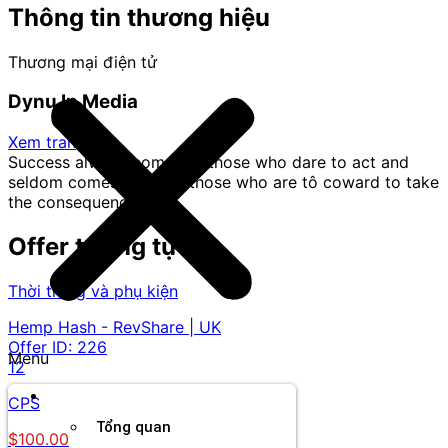
Thông tin thương hiệu
Thương mại điện tử
Dynu In Media
Xem trang
Success always comes to those who dare to act and
seldom comes close to those who are tô coward to take
the consequences.
Offer tương tự
Thời trang và phụ kiện
Hemp Hash - RevShare | UK
Offer ID:
226
Menu
12
Thương hiệu
CPS
Tổng quan
$100.00