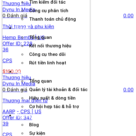
Tìm kiếm đối tác
Thương hiệu
Dynu In Media
Công cụ phân tích
0 Đánh giá
0,00
Thanh toán chủ động
Thời trang và phụ kiện
Đối tác
Hemp Bombs | US
Tổng quan
Offer ID:
228
Kết nối thương hiệu
36
Công cụ theo dõi
CPS
Rút tiền linh hoạt
$100.00
Agency
Thương hiệu
Tổng quan
Dynu In Media
0 Đánh giá
0,00
Quản lý tài khoản & đối tác
Hiệu suất & dòng tiền
Thương mại điện tử
Cơ hội hợp tác & hỗ trợ
AARP - CPS | US
Tài nguyên
Offer ID:
347
39
Blog
Sự kiện
CPS