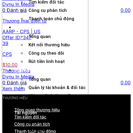
Tìm kiếm đối tác
Dynu In Media
0 Đánh giá
0,00
Công cụ phân tích
Thanh toán chủ động
Thương mại điện tử
Đối tác
AARP - CPS | US
Tổng quan
Offer ID:
347
39
Kết nối thương hiệu
Công cụ theo dõi
CPS
Rút tiền linh hoạt
$10.00
Agency
Thương hiệu
Dynu In Media
Tổng quan
0 Đánh giá
0,00
Quản lý tài khoản & đối tác
Xem thêm
Hiệu suất & dòng tiền
THƯƠNG HIỆU
Cơ hội hợp tác & hỗ trợ
Tổng quan thương hiệu
Tài nguyên
Tìm kiếm đối tác
Blog
Công cụ phân tích
Sự kiện
Thanh toán chủ động