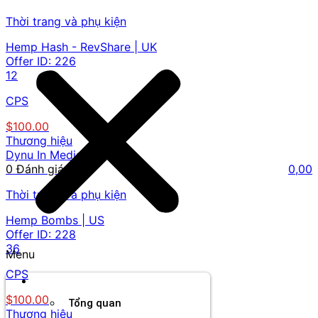
Thời trang và phụ kiện
Hemp Hash - RevShare | UK
Offer ID:
226
12
CPS
$100.00
Thương hiệu
Dynu In Media
0 Đánh giá
0,00
Thời trang và phụ kiện
Hemp Bombs | US
Offer ID:
228
36
Menu
CPS
Thương hiệu
$100.00
Tổng quan
Thương hiệu