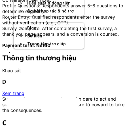
Hiệu suất & dòng tiền
Profile Questions: Respondents answer 5–8 questions to
determine eligibility.
Cơ hội hợp tác & hỗ trợ
Router Entry: Qualified respondents enter the survey
Tài nguyên
without verification (e.g., OTP).
Survey Complete: After completing the first survey, a
Blog
thank you page appears, and a conversion is counted.
Sự kiện
Trung tâm trợ giúp
Payment term: Net60
Chương Trình Creator
Thông tin thương hiệu
Khảo sát
Dynu In Media
Xem trang
Success always comes to those who dare to act and
seldom comes close to those who are tô coward to take
the consequences.
Offer tương tự