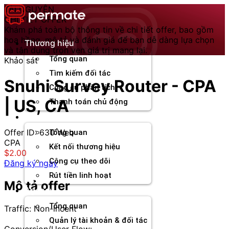
Chuyển
TÀI NGUYÊN
đến
CHI TIẾT OFFER
nội
Khám phá toàn bộ thông tin về chi tiết offer, bao gồm
dung
hoa hồng, mô tả và đánh giá để bạn dễ dàng lựa chọn
Thương hiệu
và tận dụng trọn vẹn giá trị mang lại.
Tổng quan
Khảo sát
Tìm kiếm đối tác
Snuhi Survey Router - CPA
Công cụ phân tích
| US, CA
Thanh toán chủ động
Đối tác
Offer ID: 630
Web
Tổng quan
CPA
Kết nối thương hiệu
$2.00
Công cụ theo dõi
Đăng ký ngay
Rút tiền linh hoạt
Mô tả offer
Agency
Tổng quan
Traffic: Non-incent
Quản lý tài khoản & đối tác
Conversion/User Flow: