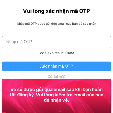
Vui lòng xác nhận mã OTP
Nhập mã OTP được gửi đến email của bạn để xác nhận
Code expires in:
04:59
Xác nhận mã OTP
Gửi lại mã?
Vé sẽ được gửi qua email sau khi bạn hoàn
tất đăng ký. Vui lòng kiểm tra email của bạn
để nhận vé.