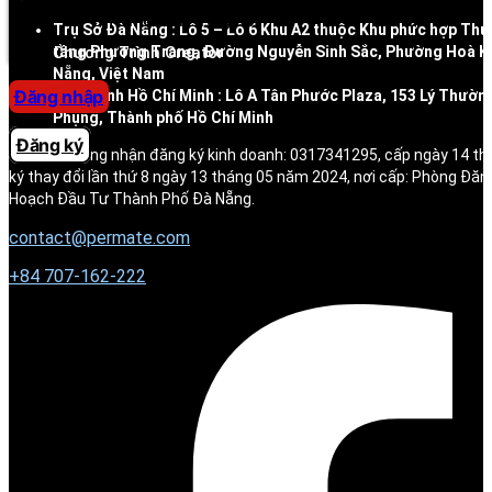
Trung tâm trợ giúp
Trụ Sở Đà Nẵng : Lô 5 – Lô 6 Khu A2 thuộc Khu phức hợp Thư
tầng Phương Trang, Đường Nguyễn Sinh Sắc, Phường Hoà K
Chương Trình Creator
Nẵng, Việt Nam
Đăng nhập
Chi nhánh Hồ Chí Minh : Lô A Tân Phước Plaza, 153 Lý Thườn
Phụng, Thành phố Hồ Chí Minh
Đăng ký
Số giấy chứng nhận đăng ký kinh doanh: 0317341295, cấp ngày 14 t
ký thay đổi lần thứ 8 ngày 13 tháng 05 năm 2024, nơi cấp: Phòng Đăn
Hoạch Đầu Tư Thành Phố Đà Nẵng.
contact@permate.com
+
84 707-162-222