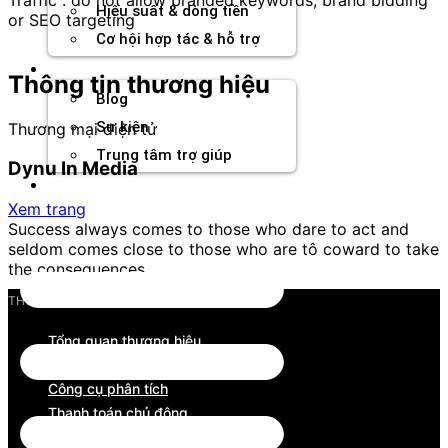
Hiệu suất & dòng tiền
or SEO targeting
Cơ hội hợp tác & hỗ trợ
Tài nguyên
Thông tin thương hiệu
Blog
Sự kiện
Thương mại điện tử
Trung tâm trợ giúp
Dynu In Media
Chương Trình Creator
Xem trang
Success always comes to those who dare to act and
seldom comes close to those who are tô coward to take
the consequences.
THƯƠNG HIỆU
Tổng quan thương hiệu
Tìm kiếm đối tác
Công cụ phân tích
Thanh toán chủ động