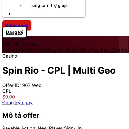
Trung tâm trợ giúp
Chương Trình Creator
Đăng nhập
Đăng ký
TÀI NGUYÊN
CHI TIẾT OFFER
Khám phá toàn bộ thông tin về chi tiết offer, bao gồm hoa
Casino
Spin Rio - CPL | Multi Geo
Offer ID: 967
Web
CPL
$9.00
Đăng ký ngay
Mô tả offer
Payable Action: New Player Sign-Up