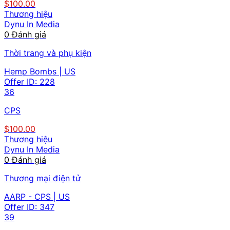
$100.00
Thương hiệu
Dynu In Media
0 Đánh giá
Thời trang và phụ kiện
Hemp Bombs | US
Offer ID:
228
36
CPS
$100.00
Thương hiệu
Dynu In Media
0 Đánh giá
Thương mại điện tử
AARP - CPS | US
Offer ID:
347
39