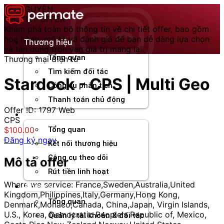
Chuyển
TÀI NGUYÊN
đến
CHI TIẾT OFFER
nội
Khám phá toàn bộ thông tin về chi tiết offer, bao gồm
dung
hoa hồng, mô tả và đánh giá để bạn dễ dàng lựa chọn
Thương hiệu
và tận dụng trọn vẹn giá trị mang lại.
Tổng quan
Thương mại điện tử
Tìm kiếm đối tác
Stardock - CPS | Multi Geo
Công cụ phân tích
Thanh toán chủ động
Offer ID: 1797
Web
Đối tác
CPS
$100.00
Tổng quan
Đăng ký ngay
Kết nối thương hiệu
Công cụ theo dõi
Mô tả offer
Rút tiền linh hoạt
Where we service: France,Sweden,Australia,United
Agency
Kingdom,Philippines,Italy,Germany,Hong Kong,
Tổng quan
Denmark,Monaco,Canada, China,Japan, Virgin Islands,
U.S., Korea, Democratic People's Republic of, Mexico,
Quản lý tài khoản & đối tác