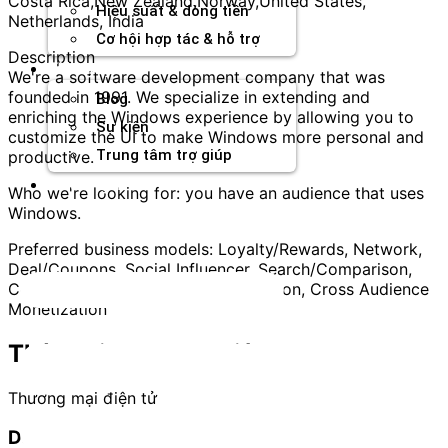
Costa Rica,New Zealand,Norway,United States,
Hiệu suất & dòng tiền
Netherlands, India
Cơ hội hợp tác & hỗ trợ
Description
Tài nguyên
We're a software development company that was
founded in 1991. We specialize in extending and
Blog
enriching the Windows experience by allowing you to
Sự kiện
customize the UI to make Windows more personal and
Trung tâm trợ giúp
productive.
Chương Trình Creator
Who we're looking for: you have an audience that uses
Windows.
Preferred business models: Loyalty/Rewards, Network,
Deal/Coupons, Social Influencer, Search/Comparison,
Content/Reviews, Technology Solution, Cross Audience
Monetization
Thông tin thương hiệu
Thương mại điện tử
Danaleads