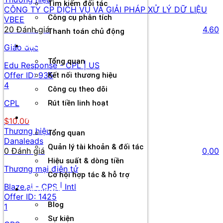
Tìm kiếm đối tác
CÔNG TY CP DỊCH VỤ VÀ GIẢI PHÁP XỬ LÝ DỮ LIỆU
Công cụ phân tích
VBEE
20 Đánh giá
4,60
Thanh toán chủ động
Đối tác
Giáo dục
Tổng quan
Edu Response - CPL | US
Offer ID:
935
Kết nối thương hiệu
4
Công cụ theo dõi
CPL
Rút tiền linh hoạt
Agency
$10.00
Thương hiệu
Tổng quan
Danaleads
Quản lý tài khoản & đối tác
0 Đánh giá
0,00
Hiệu suất & dòng tiền
Thương mại điện tử
Cơ hội hợp tác & hỗ trợ
Blaze.ai - CPS | Intl
Tài nguyên
Offer ID:
1425
Blog
1
Sự kiện