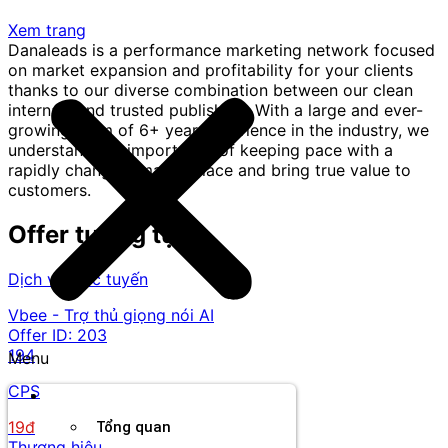
Xem trang
Danaleads is a performance marketing network focused
on market expansion and profitability for your clients
thanks to our diverse combination between our clean
internals and trusted publishers. With a large and ever-
growing team of 6+ year experience in the industry, we
understand the importance of keeping pace with a
rapidly changing marketplace and bring true value to
customers.
Offer tương tự
Dịch vụ trực tuyến
Vbee - Trợ thủ giọng nói AI
Offer ID:
203
194
Menu
CPS
Thương hiệu
19đ
Tổng quan
Thương hiệu