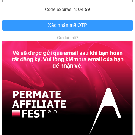
Code expires in:
04:59
Xác nhận mã OTP
Gửi lại mã?
Vé sẽ được gửi qua email sau khi bạn hoàn
tất đăng ký. Vui lòng kiểm tra email của bạn
để nhận vé.