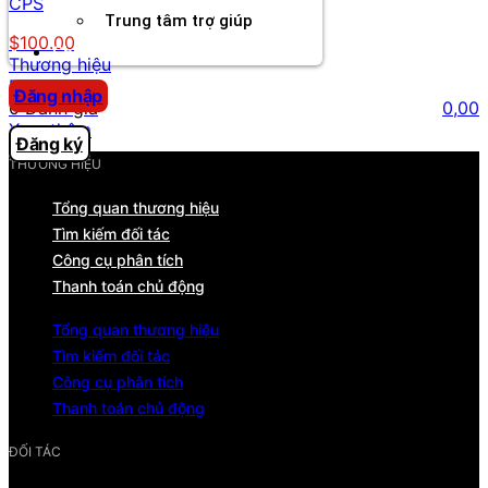
CPS
Trung tâm trợ giúp
$100.00
Chương Trình Creator
Thương hiệu
Danaleads
Đăng nhập
0 Đánh giá
0,00
Xem thêm
Đăng ký
THƯƠNG HIỆU
Tổng quan thương hiệu
Tìm kiếm đối tác
Công cụ phân tích
Thanh toán chủ động
Tổng quan thương hiệu
Tìm kiếm đối tác
Công cụ phân tích
Thanh toán chủ động
ĐỐI TÁC