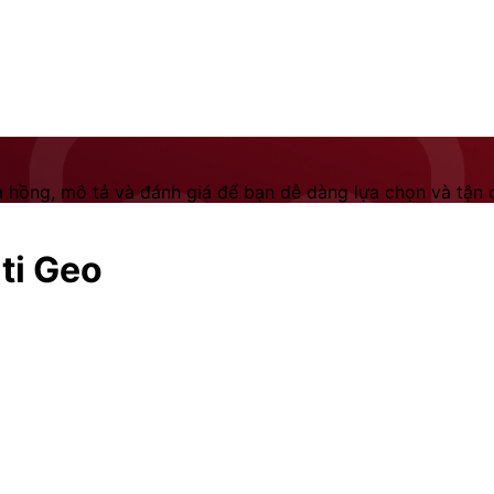
 hồng, mô tả và đánh giá để bạn dễ dàng lựa chọn và tận dụ
ti Geo