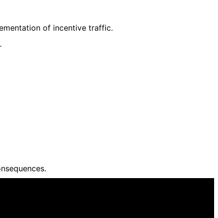
entation of incentive traffic.
r
onsequences.