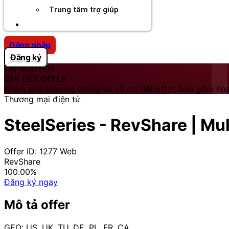
Trung tâm trợ giúp
Chương Trình Creator
Đăng nhập
Đăng ký
TÀI NGUYÊN
CHI TIẾT OFFER
Khám phá toàn bộ thông tin về chi tiết offer, bao gồm hoa
Thương mại điện tử
SteelSeries - RevShare | Mul
Offer ID: 1277
Web
RevShare
100.00%
Đăng ký ngay
Mô tả offer
GEO: US, UK, TU, DE, PL, FR, CA.