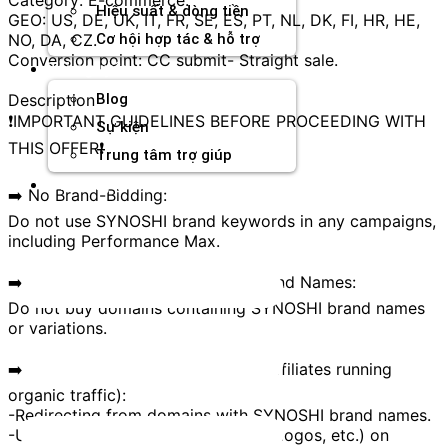
Hiệu suất & dòng tiền
GEO: US, DE, UK, IT, FR, SE, ES, PT, NL, DK, FI, HR, HE,
NO, DA, CZ.
Cơ hội hợp tác & hỗ trợ
Conversion point: CC submit- Straight sale.
Tài nguyên
Description
Blog
❗️IMPORTANT GUIDELINES BEFORE PROCEEDING WITH
Sự kiện
THIS OFFER❗️
Trung tâm trợ giúp
Chương Trình Creator
➡️ No Brand-Bidding:
Do not use SYNOSHI brand keywords in any campaigns,
including Performance Max.
➡️ No Purchasing Domains with Brand Names:
Do not buy domains containing SYNOSHI brand names
or variations.
➡️ Other Prohibited Practices (for affiliates running
organic traffic):
-Redirecting from domains with SYNOSHI brand names.
-Use of SYNOSHI design elements (logos, etc.) on