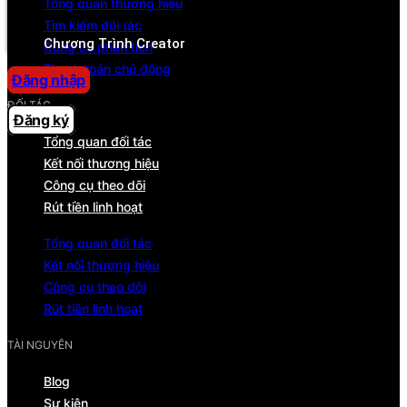
Tổng quan thương hiệu
Trung tâm trợ giúp
Tìm kiếm đối tác
Chương Trình Creator
Công cụ phân tích
Thanh toán chủ động
Đăng nhập
ĐỐI TÁC
Đăng ký
Tổng quan đối tác
Kết nối thương hiệu
Công cụ theo dõi
Rút tiền linh hoạt
Tổng quan đối tác
Kết nối thương hiệu
Công cụ theo dõi
Rút tiền linh hoạt
TÀI NGUYÊN
Blog
Sự kiện