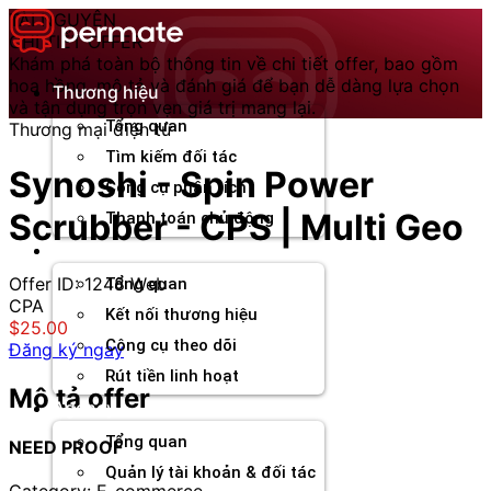
Chuyển
TÀI NGUYÊN
đến
CHI TIẾT OFFER
nội
Khám phá toàn bộ thông tin về chi tiết offer, bao gồm
dung
hoa hồng, mô tả và đánh giá để bạn dễ dàng lựa chọn
Thương hiệu
và tận dụng trọn vẹn giá trị mang lại.
Tổng quan
Thương mại điện tử
Tìm kiếm đối tác
Synoshi - Spin Power
Công cụ phân tích
Scrubber - CPS | Multi Geo
Thanh toán chủ động
Đối tác
Offer ID: 1248
Web
Tổng quan
CPA
Kết nối thương hiệu
$25.00
Công cụ theo dõi
Đăng ký ngay
Rút tiền linh hoạt
Mô tả offer
Agency
Tổng quan
NEED PROOF
Quản lý tài khoản & đối tác
Category: E-commerce.