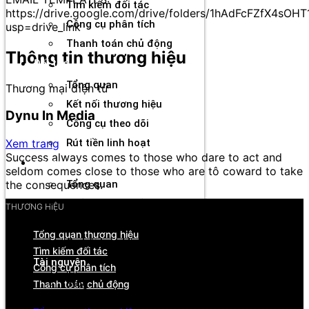
Tìm kiếm đối tác
https://drive.google.com/drive/folders/1hAdFcFZfX4sOH
Công cụ phân tích
usp=drive_link
Thanh toán chủ động
Thông tin thương hiệu
Đối tác
Tổng quan
Thương mại điện tử
Kết nối thương hiệu
Dynu In Media
Công cụ theo dõi
Xem trang
Rút tiền linh hoạt
Success always comes to those who dare to act and
Agency
seldom comes close to those who are tô coward to take
the consequences.
Tổng quan
Quản lý tài khoản & đối tác
THƯƠNG HIỆU
Hiệu suất & dòng tiền
Tổng quan thương hiệu
Cơ hội hợp tác & hỗ trợ
Tìm kiếm đối tác
Tài nguyên
Công cụ phân tích
Blog
Thanh toán chủ động
Sự kiện