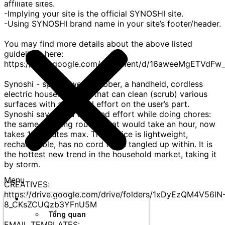
affiliate sites.
-Implying your site is the official SYNOSHI site.
-Using SYNOSHI brand name in your site’s footer/header.
You may find more details about the above listed
guidelines here:
https://docs.google.com/document/d/16aweeMgETVdFw_
Synoshi - spin power scrubber, a handheld, cordless
electric household tool that can clean (scrub) various
surfaces with a minimal effort on the user’s part.
Synoshi saves you time and effort while doing chores:
the same cleaning routine that would take an hour, now
takes 15 minutes max. The device is lightweight,
rechargeable, has no cord to be tangled up within. It is
the hottest new trend in the household market, taking it
by storm.
Menu
CREATIVES:
https://drive.google.com/drive/folders/1xDyEzQM4V56lN
Thương hiệu
8_CKsZCUQzb3YFnU5M
Tổng quan
EMAIL TEMPLATES: