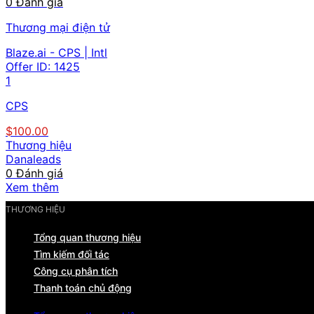
0 Đánh giá
Thương mại điện tử
Blaze.ai - CPS | Intl
Offer ID:
1425
1
CPS
$100.00
Thương hiệu
Danaleads
0 Đánh giá
Xem thêm
THƯƠNG HIỆU
Tổng quan thương hiệu
Tìm kiếm đối tác
Công cụ phân tích
Thanh toán chủ động