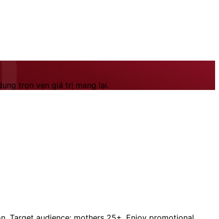
ng trọn vẹn giá trị mang lại.
on. Target audience: mothers 25+. Enjoy promotional