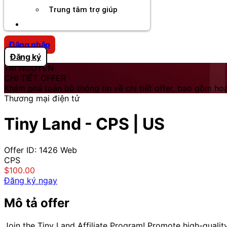
Trung tâm trợ giúp
Chương Trình Creator
Đăng nhập
Đăng ký
TÀI NGUYÊN
CHI TIẾT OFFER
Khám phá toàn bộ thông tin về chi tiết offer, bao gồm hoa
Thương mại điện tử
Tiny Land - CPS | US
Offer ID: 1426
Web
CPS
$100.00
Đăng ký ngay
Mô tả offer
Join the Tiny Land Affiliate Program! Promote high-quali