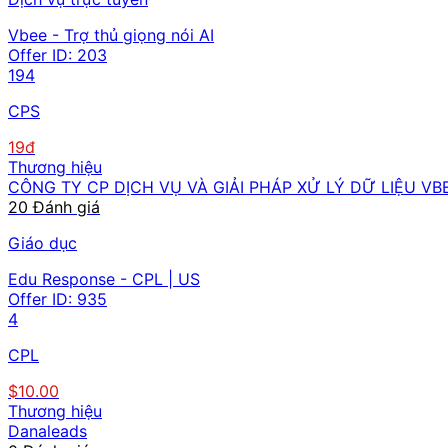
Vbee - Trợ thủ giọng nói AI
Offer ID:
203
194
CPS
19đ
Thương hiệu
CÔNG TY CP DỊCH VỤ VÀ GIẢI PHÁP XỬ LÝ DỮ LIỆU VB
20 Đánh giá
Giáo dục
Edu Response - CPL | US
Offer ID:
935
4
CPL
$10.00
Thương hiệu
Danaleads