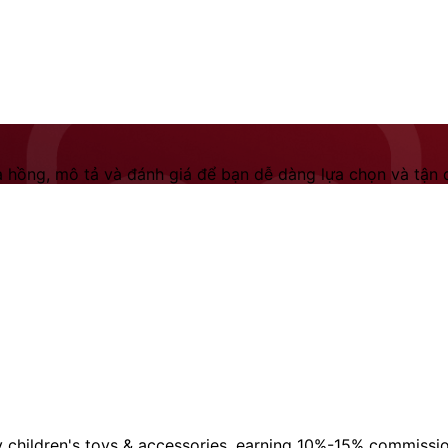
 hồng, mô tả và đánh giá để bạn dễ dàng lựa chọn và tận dụ
ty children's toys & accessories, earning 10%-15% commissi