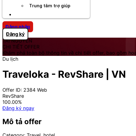
Trung tâm trợ giúp
Chương Trình Creator
Đăng nhập
Đăng ký
TÀI NGUYÊN
CHI TIẾT OFFER
Khám phá toàn bộ thông tin về chi tiết offer, bao gồm hoa
Du lịch
Traveloka - RevShare | VN
Offer ID: 2384
Web
RevShare
100.00%
Đăng ký ngay
Mô tả offer
Category: Travel, hotel