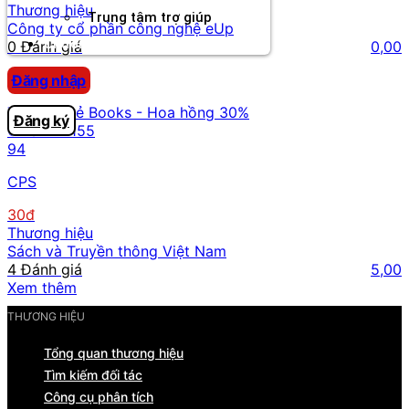
Thương hiệu
Trung tâm trợ giúp
Công ty cổ phần công nghệ eUp
Chương Trình Creator
0 Đánh giá
0,00
Giáo dục
Đăng nhập
Tri thức trẻ Books - Hoa hồng 30%
Đăng ký
Offer ID:
155
94
CPS
30đ
Thương hiệu
Sách và Truyền thông Việt Nam
4 Đánh giá
5,00
Xem thêm
THƯƠNG HIỆU
Tổng quan thương hiệu
Tìm kiếm đối tác
Công cụ phân tích