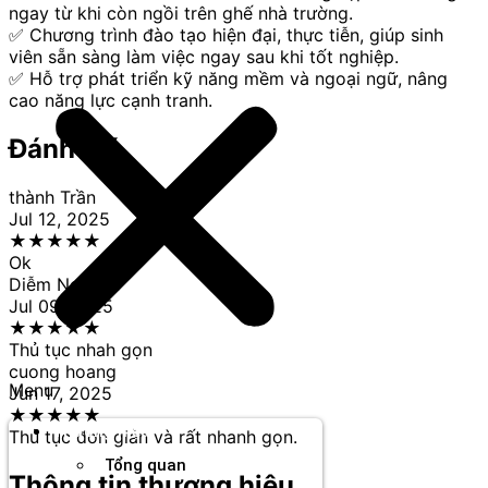
ngay từ khi còn ngồi trên ghế nhà trường.
✅ Chương trình đào tạo hiện đại, thực tiễn, giúp sinh
viên sẵn sàng làm việc ngay sau khi tốt nghiệp.
✅ Hỗ trợ phát triển kỹ năng mềm và ngoại ngữ, nâng
cao năng lực cạnh tranh.
Đánh giá
thành Trần
Jul 12, 2025
★
★
★
★
★
Ok
Diễm Nguyễn
Jul 09, 2025
★
★
★
★
★
Thủ tục nhah gọn
cuong hoang
Menu
Jun 17, 2025
★
★
★
★
★
Thương hiệu
Thủ tục đơn giản và rất nhanh gọn.
Tổng quan
Thông tin thương hiệu