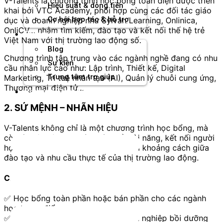
V-Talents là chương trình học bổng toàn diện được triển
Hiệu suất & dòng tiền
khai bởi VTC Academy, phối hợp cùng các đối tác giáo
Cơ hội hợp tác & hỗ trợ
dục và doanh nghiệp như Sylvan Learning, Onlinica,
OnliCV… nhằm tìm kiếm, đào tạo và kết nối thế hệ trẻ
Tài nguyên
Việt Nam với thị trường lao động số.
Blog
Chương trình tập trung vào các ngành nghề đang có nhu
Sự kiện
cầu nhân lực cao như: Lập trình, Thiết kế, Digital
Trung tâm trợ giúp
Marketing, Trí tuệ nhân tạo (AI), Quản lý chuỗi cung ứng,
Thương mại điện tử...
Chương Trình Creator
2.
SỨ MỆNH – NHÃN HIỆU
V-Talents không chỉ là một chương trình học bổng, mà
còn là một hệ sinh thái phát triển tài năng, kết nối người
học với doanh nghiệp, giúp rút ngắn khoảng cách giữa
đào tạo và nhu cầu thực tế của thị trường lao động.
CAM KẾT CỦA CHÚNG TÔI
✅ Học bổng toàn phần hoặc bán phần cho các ngành
học trọng điểm.
✅ Cơ hội phỏng vấn và được doanh nghiệp bồi dưỡng