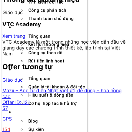
Tìm kiếm đối tác
Công cụ phân tích
Giáo dục
Thanh toán chủ động
VTC Academy
Đối tác
Xem trang
Tổng quan
VTC Academy là một trong những học viện dẫn đầu về
Kết nối thương hiệu
giảng dạy các chương trình thiết kế, lập trình tại Việt
Công cụ theo dõi
Nam
Rút tiền linh hoạt
Offer tương tự
Agency
Tổng quan
Giáo dục
Quản lý tài khoản & đối tác
Mazii – App từ điển Nhật Việt #1, dễ dùng – hoa hồng
Hiệu suất & dòng tiền
cao
Offer ID:
121
Cơ hội hợp tác & hỗ trợ
57
Tài nguyên
CPS
Blog
15đ
Sự kiện