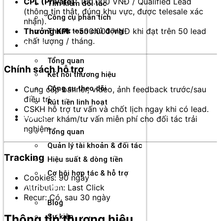
CPL (Private):
100.000 VNĐ / Qualified Lead
Tìm kiếm đối tác
(thông tin thật, đúng khu vực, được telesale xác
Công cụ phân tích
nhận).
Thưởng KPI:
+500.000 VNĐ khi đạt trên 50 lead
Thanh toán chủ động
chất lượng / tháng.
Đối tác
Tổng quan
Chính sách hỗ trợ
Kết nối thương hiệu
Công cụ theo dõi
Cung cấp banner, video, ảnh feedback trước/sau
điều trị.
Rút tiền linh hoạt
CSKH hỗ trợ tư vấn và chốt lịch ngay khi có lead.
Agency
Voucher khám/tư vấn miễn phí cho đối tác trải
nghiệm
Tổng quan
Quản lý tài khoản & đối tác
Tracking
Hiệu suất & dòng tiền
Cơ hội hợp tác & hỗ trợ
Cookies: 90 ngày
Attribution: Last Click
Tài nguyên
Recur: Có, sau 30 ngày
Blog
Thông tin thương hiệu
Sự kiện