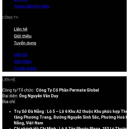
Trung tâm trợ giúp
CÔNG TY
Liên hệ
Giới thiệu
Tuyển dụng
Liên hệ
Giới thiệu
Tuyển dụng
LIÊN HỆ
Công ty/Tổ chức :
Công Ty Cổ Phần Permate Global
Đại diện:
Ông Nguyễn Văn Duy
Địa chỉ:
Trụ Sở Đà Nẵng : Lô 5 – Lô 6 Khu A2 thuộc Khu phức hợp Thư
tầng Phương Trang, Đường Nguyễn Sinh Sắc, Phường Hoà K
Nẵng, Việt Nam
Chi nhánh Hồ Chí Minh : Lô A Tân Phước Plaza, 153 Lý Thườn