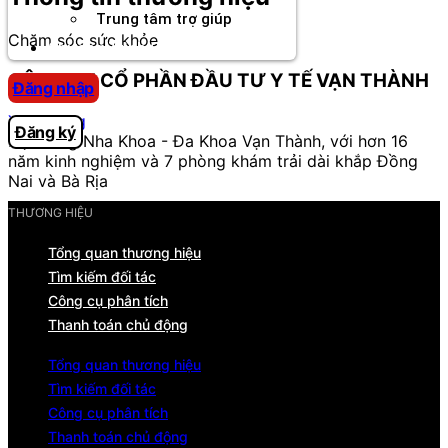
Trung tâm trợ giúp
Chăm sóc sức khỏe
Chương Trình Creator
CÔNG TY CỔ PHẦN ĐẦU TƯ Y TẾ VẠN THÀNH
Đăng nhập
Xem trang
Đăng ký
Hệ thống Nha Khoa - Đa Khoa Vạn Thành, với hơn 16
năm kinh nghiệm và 7 phòng khám trải dài khắp Đồng
Nai và Bà Rịa
THƯƠNG HIỆU
Tổng quan thương hiệu
Tìm kiếm đối tác
Công cụ phân tích
Thanh toán chủ động
Tổng quan thương hiệu
Tìm kiếm đối tác
Công cụ phân tích
Thanh toán chủ động