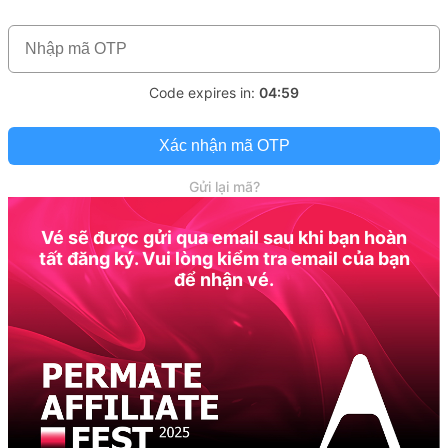
Code expires in:
04:59
Xác nhận mã OTP
Gửi lại mã?
Vé sẽ được gửi qua email sau khi bạn hoàn
tất đăng ký. Vui lòng kiểm tra email của bạn
để nhận vé.