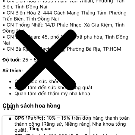
▪️ CN Biên Hòa 1: 1535 Phạm Văn Thuận, Phường Trấn
Biên, Tỉnh Đồng Nai
▪️ CN Biên Hòa 2: 444 Cách Mạng Tháng Tám, Phường
Trấn Biên, Tỉnh Đồng Nai
▪️ CN Thống Nhất: 14/D Phúc Nhạc, Xã Gia Kiệm, Tỉnh
Đồng Nai
▪️ CN Định Quán: 45, phố 1, ấp 1, xã phú hòa, Tỉnh Đồng
Nai
▪️ CN Bà Rịa: 75 Bạch Đằng, Phường Bà Rịa, TP.HCM
Độ tuổi:
25 – 50
Sở thích:
Chăm sóc sức khỏe
Quan tâm đến sức khỏe tổng quát
Quan tâm đến thẩm mỹ nha khoa
Chính sách hoa hồng
Menu
CPS (Public):
10% – 15% trên đơn hàng thanh toán
Thương hiệu
thành công (Răng sứ, Niềng răng, Nha khoa tổng
Tổng quan
quát).