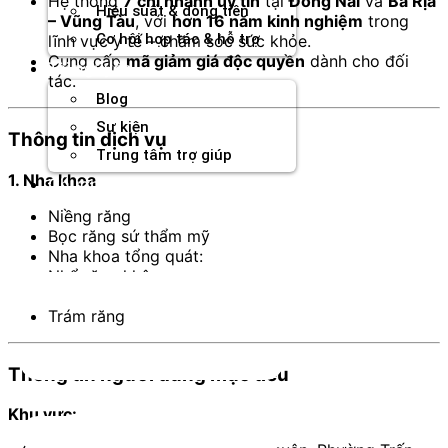
Hệ thống
7 chi nhánh uy tín
tại
Đồng Nai
và
Bà Rịa
Hiệu suất & dòng tiền
– Vũng Tàu
, với
hơn 16 năm kinh nghiệm
trong
Cơ hội hợp tác & hỗ trợ
lĩnh vực y tế – chăm sóc sức khỏe.
Cung cấp
mã giảm giá độc quyền
dành cho đối
Tài nguyên
tác.
Blog
Sự kiện
Thông tin dịch vụ
Trung tâm trợ giúp
1. Nha khoa
Chương Trình Creator
Niềng răng
Bọc răng sứ thẩm mỹ
Nha khoa tổng quát:
Nhổ răng khôn
Cạo vôi răng
Trám răng
Thông tin người dùng mục tiêu
Khu vực: