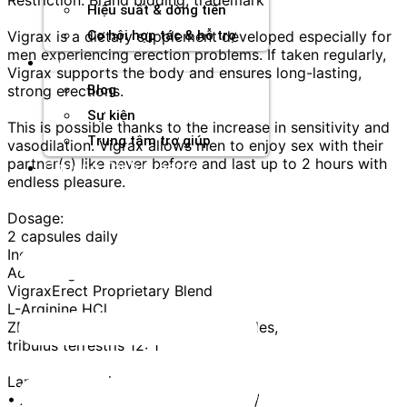
Hiệu suất & dòng tiền
Vigrax is a dietary supplement developed especially for
Cơ hội hợp tác & hỗ trợ
men experiencing erection problems. If taken regularly,
Tài nguyên
Vigrax supports the body and ensures long-lasting,
strong erections.
Blog
Sự kiện
This is possible thanks to the increase in sensitivity and
Trung tâm trợ giúp
vasodilation. Vigrax allows men to enjoy sex with their
partner(s) like never before and last up to 2 hours with
Chương Trình Creator
endless pleasure.
Dosage:
2 capsules daily
Ingredients:
Active ingredients:
VigraxErect Proprietary Blend
L-Arginine HCl,
ZEN- Ginseng stand 1.5% ginsenosides,
tribulus terrestris 12: 1
Language version:
• Austria - https://buyvigrax.com/at/