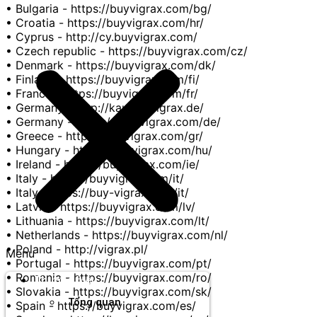
• Bulgaria - https://buyvigrax.com/bg/
• Croatia - https://buyvigrax.com/hr/
• Cyprus - http://cy.buyvigrax.com/
• Czech republic - https://buyvigrax.com/cz/
• Denmark - https://buyvigrax.com/dk/
• Finland - https://buyvigrax.com/fi/
• France - https://buyvigrax.com/fr/
• Germany - http://kaufen-vigrax.de/
• Germany - https://buy-vigrax.com/de/
• Greece - https://buyvigrax.com/gr/
• Hungary - https://buyvigrax.com/hu/
• Ireland - https://buyvigrax.com/ie/
• Italy - https://buyvigrax.com/it/
• Italy - https://buy-vigrax.com/it/
• Latvia - https://buyvigrax.com/lv/
• Lithuania - https://buyvigrax.com/lt/
• Netherlands - https://buyvigrax.com/nl/
• Poland - http://vigrax.pl/
Menu
• Portugal - https://buyvigrax.com/pt/
• Romania - https://buyvigrax.com/ro/
Thương hiệu
• Slovakia - https://buyvigrax.com/sk/
Tổng quan
• Spain - https://buyvigrax.com/es/