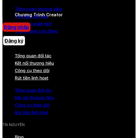
Trung tâm trợ giúp
Tổng quan thương hiệu
Chương Trình Creator
Tìm kiếm đối tác
Công cụ phân tích
Đăng nhập
Thanh toán chủ động
Đăng ký
ĐỐI TÁC
Tổng quan đối tác
Kết nối thương hiệu
Công cụ theo dõi
Rút tiền linh hoạt
Tổng quan đối tác
Kết nối thương hiệu
Công cụ theo dõi
Rút tiền linh hoạt
TÀI NGUYÊN
Blog