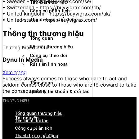
• Sweden - https://buyvigrax.com/se/
Tìm kiếm đối tác
• Switzerland - https://buyvigrax.com/ch/
Công cụ phân tích
• United kingdom - https://buyvigrax.com/uk/
• United states - https://buyvigrax.com/
Thanh toán chủ động
Đối tác
Thông tin thương hiệu
Tổng quan
Kết nối thương hiệu
Thương mại điện tử
Công cụ theo dõi
Dynu In Media
Rút tiền linh hoạt
Xem trang
Agency
Success always comes to those who dare to act and
Tổng quan
seldom comes close to those who are tô coward to take
the consequences.
Quản lý tài khoản & đối tác
Hiệu suất & dòng tiền
THƯƠNG HIỆU
Cơ hội hợp tác & hỗ trợ
Tổng quan thương hiệu
Tài nguyên
Tìm kiếm đối tác
Blog
Công cụ phân tích
Thanh toán chủ động
Sự kiện