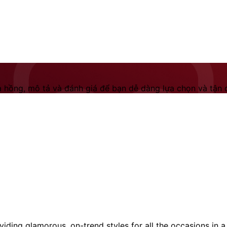
 hồng, mô tả và đánh giá để bạn dễ dàng lựa chọn và tận dụ
iding glamorous, on-trend styles for all the occasions in a