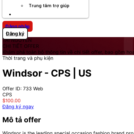
Trung tâm trợ giúp
Chương Trình Creator
Đăng nhập
Đăng ký
TÀI NGUYÊN
CHI TIẾT OFFER
Khám phá toàn bộ thông tin về chi tiết offer, bao gồm hoa
Thời trang và phụ kiện
Windsor - CPS | US
Offer ID: 733
Web
CPS
$100.00
Đăng ký ngay
Mô tả offer
Windsor is the leading special occasion fashion brand prov