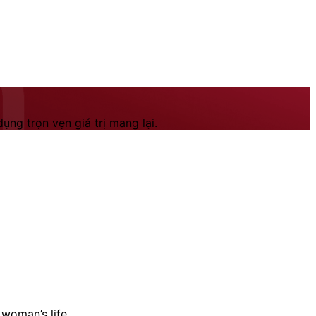
ng trọn vẹn giá trị mang lại.
 woman’s life.