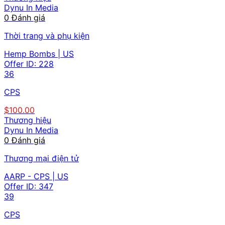
Dynu In Media
0 Đánh giá
Thời trang và phụ kiện
Hemp Bombs | US
Offer ID:
228
36
CPS
$100.00
Thương hiệu
Dynu In Media
0 Đánh giá
Thương mại điện tử
AARP - CPS | US
Offer ID:
347
39
CPS