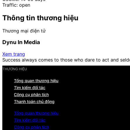
Traffic: open
Thông tin thương hiệu
Thương mại điện tử
Dynu In Media
Xem trang
Success always comes to those who dare to act and seld
THƯƠNG HIỆU
Tổng quan thương hiệu
Tìm kiếm đối tác
Công cụ phân tích
Thanh toán chủ động
Tổng quan thương hiệu
Tìm kiếm đối tác
Công cụ phân tích