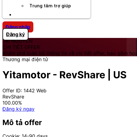
Trung tâm trợ giúp
Chương Trình Creator
Đăng nhập
Đăng ký
TÀI NGUYÊN
CHI TIẾT OFFER
Khám phá toàn bộ thông tin về chi tiết offer, bao gồm hoa
Thương mại điện tử
Yitamotor - RevShare | US
Offer ID: 1442
Web
RevShare
100.00%
Đăng ký ngay
Mô tả offer
Cookie: 14-90 days