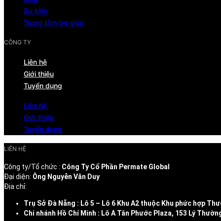
Sự kiện
Trung tâm trợ giúp
CÔNG TY
Liên hệ
Giới thiệu
Tuyển dụng
Liên hệ
Giới thiệu
Tuyển dụng
LIÊN HỆ
Công ty/Tổ chức :
Công Ty Cổ Phần Permate Global
Đại diện:
Ông Nguyễn Văn Duy
Địa chỉ:
Trụ Sở Đà Nẵng : Lô 5 – Lô 6 Khu A2 thuộc Khu phức hợp T
Chi nhánh Hồ Chí Minh : Lô A Tân Phước Plaza, 153 Lý Thườ