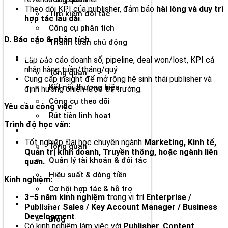
Theo dõi KPI của publisher, đảm bảo
hài lòng và duy trì
Tìm kiếm đối tác
hợp tác lâu dài
.
Công cụ phân tích
D. Báo cáo & phân tích
Thanh toán chủ động
Đối tác
Lập báo cáo doanh số, pipeline, deal won/lost, KPI cá
nhân hàng tuần/tháng/quý.
Tổng quan
Cung cấp insight để mở rộng hệ sinh thái publisher và
Kết nối thương hiệu
định hướng chiến lược thị trường.
Công cụ theo dõi
Yêu cầu công việc
Rút tiền linh hoạt
Trình độ học vấn:
Agency
Tốt nghiệp Đại học chuyên ngành
Marketing, Kinh tế,
Tổng quan
Quản trị kinh doanh, Truyền thông, hoặc ngành liên
Quản lý tài khoản & đối tác
quan.
Hiệu suất & dòng tiền
Kinh nghiệm:
Cơ hội hợp tác & hỗ trợ
3–5 năm kinh nghiệm
trong vị trí
Enterprise /
Tài nguyên
Publisher Sales / Key Account Manager / Business
Development
.
Blog
Có kinh nghiệm làm việc với
Publisher, Content