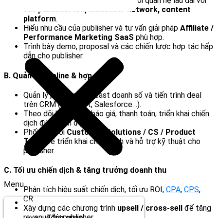
Tìm kiếm, tiếp cận và xây dựng mối quan hệ lâu dài với
các
publisher lớn, influencer network, content
platform
.
Hiểu nhu cầu của publisher và tư vấn giải pháp
Affiliate /
Performance Marketing SaaS
phù hợp.
Trình bày demo, proposal và các chiến lược hợp tác hấp
dẫn cho publisher.
B. Quản lý pipeline & hợp đồng
Quản lý pipeline, forecast doanh số và tiến trình deal
trên CRM (HubSpot, Salesforce…).
Theo dõi hợp đồng, báo giá, thanh toán, triển khai chiến
dịch đúng tiến độ.
Phối hợp với
Customer Solutions / CS / Product
Team
để triển khai chiến dịch và hỗ trợ kỹ thuật cho
publisher.
C. Tối ưu chiến dịch & tăng trưởng doanh thu
Menu
Phân tích hiệu suất chiến dịch, tối ưu ROI,
CPA
,
CPS
,
CR…
Thương hiệu
Xây dựng các chương trình
upsell / cross-sell
để tăng
revenue từ publisher.
Tổng quan