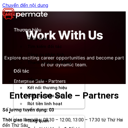
Chuyển đến nội dung
CAREERS
Thương hiệu
Work With Us
Tổng quan
Tìm kiếm đối tác
Công cụ phân tích
Explore exciting career opportunities and become part
Thanh toán chủ động
of our dynamic team.
Đối tác
Tổng quan
Enterprise Sale - Partners
Kết nối thương hiệu
Enterprise Sale – Partners
Công cụ theo dõi
Rút tiền linh hoạt
Số lượng tuyển dụng: 03
Agency
Thời gian làm việc:
08:30 – 12:00, 13:00 – 17:30 từ Thứ Hai
Tổng quan
đến Thứ Sáu