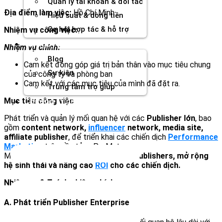
Quản lý tài khoản & đối tác
Địa điểm làm việc:
Hồ Chí Minh
Hiệu suất & dòng tiền
Cơ hội hợp tác & hỗ trợ
Nhiệm vụ công việc:
Tài nguyên
Nhiệm vụ chính:
Blog
Cam kết đóng góp giá trị bản thân vào mục tiêu chung
Sự kiện
của công ty và phòng ban
Cam kết với các mục tiêu của mình đã đặt ra.
Trung tâm trợ giúp
Mục tiêu công việc
Chương Trình Creator
Phát triển và quản lý mối quan hệ với các
Publisher lớn
, bao
gồm
content network,
influencer
network, media site,
affiliate publisher
, để triển khai các chiến dịch
Performance
Marketing
trên nền tảng PerMate.
Mục tiêu là
tối đa hóa doanh thu từ publishers, mở rộng
hệ sinh thái và nâng cao
ROI
cho các chiến dịch.
Nhiệm vụ & Trách nhiệm chính
A. Phát triển Publisher Enterprise