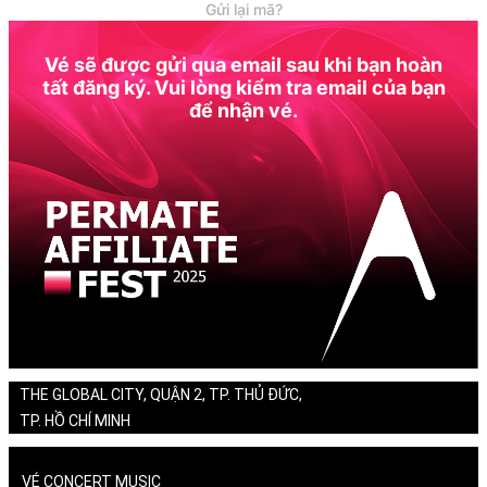
Gửi lại mã?
Vé sẽ được gửi qua email sau khi bạn hoàn
tất đăng ký. Vui lòng kiểm tra email của bạn
để nhận vé.
THE GLOBAL CITY, QUẬN 2, TP. THỦ ĐỨC,
TP. HỒ CHÍ MINH
VÉ CONCERT MUSIC