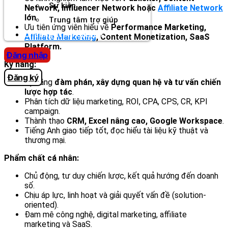
Sự kiện
Network, Influencer Network hoặc
Affiliate Network
lớn
.
Trung tâm trợ giúp
Ưu tiên ứng viên hiểu về
Performance Marketing,
Chương Trình Creator
Affiliate Marketing
, Content Monetization, SaaS
Platform.
Đăng nhập
Kỹ năng:
Đăng ký
Kỹ năng
đàm phán, xây dựng quan hệ và tư vấn chiến
lược hợp tác
.
Phân tích dữ liệu marketing, ROI, CPA, CPS, CR, KPI
campaign.
Thành thạo
CRM, Excel nâng cao, Google Workspace
.
Tiếng Anh giao tiếp tốt, đọc hiểu tài liệu kỹ thuật và
thương mại.
Phẩm chất cá nhân:
Chủ động, tư duy chiến lược, kết quả hướng đến doanh
số.
Chịu áp lực, linh hoạt và giải quyết vấn đề (solution-
oriented).
Đam mê công nghệ, digital marketing, affiliate
marketing và SaaS.