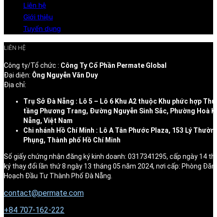
Liên hệ
Giới thiệu
Tuyển dụng
LIÊN HỆ
Công ty/Tổ chức :
Công Ty Cổ Phần Permate Global
Đại diện:
Ông Nguyễn Văn Duy
Địa chỉ:
Trụ Sở Đà Nẵng : Lô 5 – Lô 6 Khu A2 thuộc Khu phức hợp Thư
tầng Phương Trang, Đường Nguyễn Sinh Sắc, Phường Hoà K
Nẵng, Việt Nam
Chi nhánh Hồ Chí Minh : Lô A Tân Phước Plaza, 153 Lý Thườn
Phụng, Thành phố Hồ Chí Minh
Số giấy chứng nhận đăng ký kinh doanh: 0317341295, cấp ngày 14 t
ký thay đổi lần thứ 8 ngày 13 tháng 05 năm 2024, nơi cấp: Phòng Đăn
Hoạch Đầu Tư Thành Phố Đà Nẵng.
contact@permate.com
+
84 707-162-222