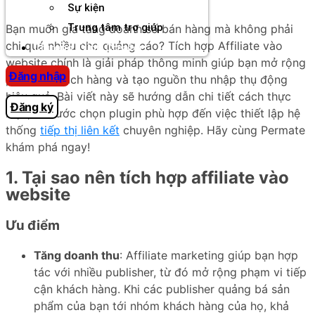
Sự kiện
Trung tâm trợ giúp
Bạn muốn gia tăng doanh số bán hàng mà không phải
chi quá nhiều cho quảng cáo? Tích hợp Affiliate vào
Chương Trình Creator
website chính là giải pháp thông minh giúp bạn mở rộng
Đăng nhập
phạm vi khách hàng và tạo nguồn thu nhập thụ động
hiệu quả. Bài viết này sẽ hướng dẫn chi tiết cách thực
Đăng ký
hiện, từ bước chọn plugin phù hợp đến việc thiết lập hệ
thống
tiếp thị liên kết
chuyên nghiệp. Hãy cùng Permate
khám phá ngay!
1. Tại sao nên tích hợp affiliate vào
website
Ưu điểm
Tăng doanh thu
: Affiliate marketing giúp bạn hợp
tác với nhiều publisher, từ đó mở rộng phạm vi tiếp
cận khách hàng. Khi các publisher quảng bá sản
phẩm của bạn tới nhóm khách hàng của họ, khả