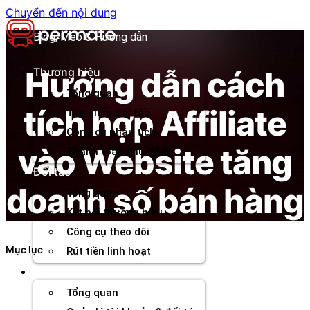
Chuyển đến nội dung
Blog, Mẹo & Hướng dẫn
Hướng dẫn cách
Thương hiệu
Tổng quan
tích hợp Affiliate
Tìm kiếm đối tác
Công cụ phân tích
vào Website tăng
Thanh toán chủ động
Đối tác
doanh số bán hàng
Tổng quan
Kết nối thương hiệu
Công cụ theo dõi
Mục lục
Rút tiền linh hoạt
Agency
Tổng quan