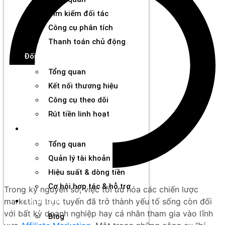
Tìm kiếm đối tác
Công cụ phân tích
Thanh toán chủ động
Đối tác
Tổng quan
Kết nối thương hiệu
Công cụ theo dõi
Rút tiền linh hoạt
Agency
Tổng quan
Quản lý tài khoản & đối tác
Hiệu suất & dòng tiền
Cơ hội hợp tác & hỗ trợ
Trong kỷ nguyên số, việc tối ưu hóa các chiến lược
marketing trực tuyến đã trở thành yếu tố sống còn đối
Tài nguyên
với bất kỳ doanh nghiệp hay cá nhân tham gia vào lĩnh
Blog