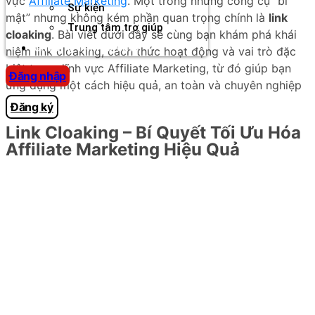
vực
Affiliate Marketing
. Một trong những công cụ “bí
Sự kiện
mật” nhưng không kém phần quan trọng chính là
link
Trung tâm trợ giúp
cloaking
. Bài viết dưới đây sẽ cùng bạn khám phá khái
Chương Trình Creator
niệm link cloaking, cách thức hoạt động và vai trò đặc
biệt trong lĩnh vực Affiliate Marketing, từ đó giúp bạn
Đăng nhập
ứng dụng một cách hiệu quả, an toàn và chuyên nghiệp
nhất.
Đăng ký
Link Cloaking – Bí Quyết Tối Ưu Hóa
Affiliate Marketing Hiệu Quả