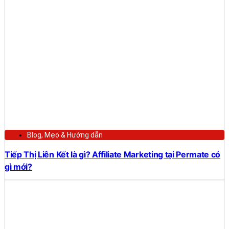
Blog
,
Mẹo & Hướng dẫn
Tiếp Thị Liên Kết là gì? Affiliate Marketing tại Permate có
gì mới?