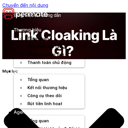
Chuyển đến nội dung
Blog, Mẹo & Hướng dẫn
Link Cloaking Là
Thương hiệu
Tổng quan
Gì?
Tìm kiếm đối tác
Công cụ phân tích
Thanh toán chủ động
Đối tác
Mục lục
Tổng quan
Kết nối thương hiệu
Công cụ theo dõi
Rút tiền linh hoạt
Agency
Tổng quan