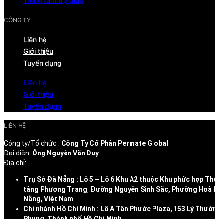
Trung tâm trợ giúp
CÔNG TY
Liên hệ
Giới thiệu
Tuyển dụng
Liên hệ
Giới thiệu
Tuyển dụng
LIÊN HỆ
Công ty/Tổ chức :
Công Ty Cổ Phần Permate Global
Đại diện:
Ông Nguyễn Văn Duy
Địa chỉ:
Trụ Sở Đà Nẵng : Lô 5 – Lô 6 Khu A2 thuộc Khu phức hợp Thư
tầng Phương Trang, Đường Nguyễn Sinh Sắc, Phường Hoà K
Nẵng, Việt Nam
Chi nhánh Hồ Chí Minh : Lô A Tân Phước Plaza, 153 Lý Thườn
Phụng, Thành phố Hồ Chí Minh