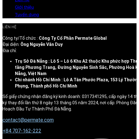
Giới thiệu
Tuyển dụng
LIÊN HỆ
Công ty/Tổ chức :
Công Ty Cổ Phần Permate Global
Đại diện:
Ông Nguyễn Văn Duy
Địa chỉ:
Trụ Sở Đà Nẵng : Lô 5 – Lô 6 Khu A2 thuộc Khu phức hợp Thư
tầng Phương Trang, Đường Nguyễn Sinh Sắc, Phường Hoà K
Nẵng, Việt Nam
Chi nhánh Hồ Chí Minh : Lô A Tân Phước Plaza, 153 Lý Thườn
Phụng, Thành phố Hồ Chí Minh
Số giấy chứng nhận đăng ký kinh doanh: 0317341295, cấp ngày 14 t
ký thay đổi lần thứ 8 ngày 13 tháng 05 năm 2024, nơi cấp: Phòng Đăn
Hoạch Đầu Tư Thành Phố Đà Nẵng.
contact@permate.com
+
84 707-162-222