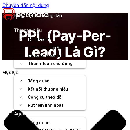
Chuyển đến nội dung
Blog, Mẹo & Hướng dẫn
PPL (Pay-Per-
Thương hiệu
Tổng quan
Lead) Là Gì?
Tìm kiếm đối tác
Công cụ phân tích
Thanh toán chủ động
Đối tác
Mục lục
Tổng quan
Kết nối thương hiệu
Công cụ theo dõi
Rút tiền linh hoạt
Agency
Tổng quan