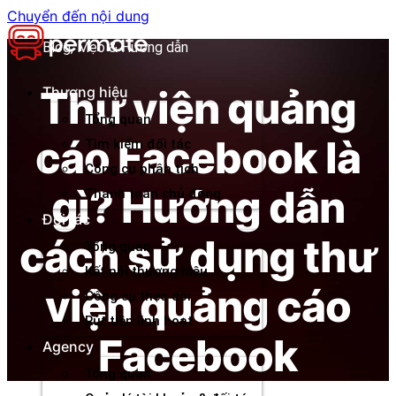
Chuyển đến nội dung
Blog, Mẹo & Hướng dẫn
Thư viện quảng
Thương hiệu
Tổng quan
cáo Facebook là
Tìm kiếm đối tác
Công cụ phân tích
gì? Hướng dẫn
Thanh toán chủ động
Đối tác
cách sử dụng thư
Tổng quan
Kết nối thương hiệu
viện quảng cáo
Công cụ theo dõi
Rút tiền linh hoạt
Facebook
Agency
Tổng quan