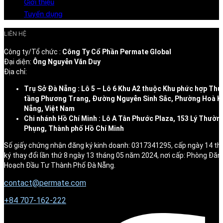
Giới thiệu
Tuyển dụng
LIÊN HỆ
Công ty/Tổ chức :
Công Ty Cổ Phần Permate Global
Đại diện:
Ông Nguyễn Văn Duy
Địa chỉ:
Trụ Sở Đà Nẵng : Lô 5 – Lô 6 Khu A2 thuộc Khu phức hợp Thư
tầng Phương Trang, Đường Nguyễn Sinh Sắc, Phường Hoà K
Nẵng, Việt Nam
Chi nhánh Hồ Chí Minh : Lô A Tân Phước Plaza, 153 Lý Thườn
Phụng, Thành phố Hồ Chí Minh
Số giấy chứng nhận đăng ký kinh doanh: 0317341295, cấp ngày 14 t
ký thay đổi lần thứ 8 ngày 13 tháng 05 năm 2024, nơi cấp: Phòng Đăn
Hoạch Đầu Tư Thành Phố Đà Nẵng.
contact@permate.com
+
84 707-162-222