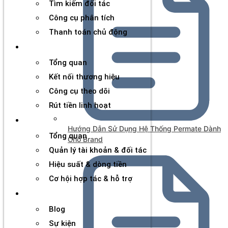
Tìm kiếm đối tác
Công cụ phân tích
Thanh toán chủ động
Đối tác
Tổng quan
Kết nối thương hiệu
Công cụ theo dõi
Rút tiền linh hoạt
Agency
Hướng Dẫn Sử Dụng Hệ Thống Permate Dành
Tổng quan
Cho Brand
Quản lý tài khoản & đối tác
Hiệu suất & dòng tiền
Cơ hội hợp tác & hỗ trợ
Tài nguyên
Blog
Sự kiện