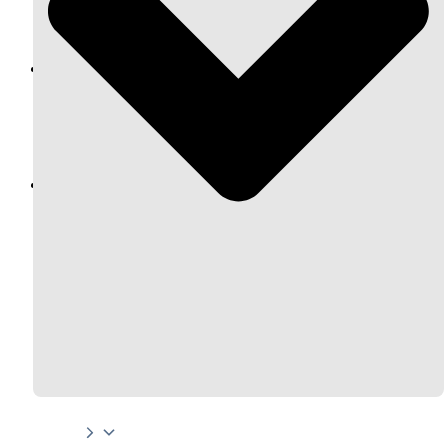
Hiệu suất & dòng tiền
Cơ hội hợp tác & hỗ trợ
Tài nguyên
Blog
Sự kiện
Trung tâm trợ giúp
Chương Trình Creator
Mở đầu