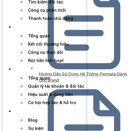
Tìm kiếm đối tác
Công cụ phân tích
Thanh toán chủ động
Đối tác
Tổng quan
Kết nối thương hiệu
Công cụ theo dõi
Rút tiền linh hoạt
Agency
Hướng Dẫn Sử Dụng Hệ Thống Permate Dành
Tổng quan
Cho Brand
Quản lý tài khoản & đối tác
Hiệu suất & dòng tiền
Cơ hội hợp tác & hỗ trợ
Tài nguyên
Blog
Sự kiện