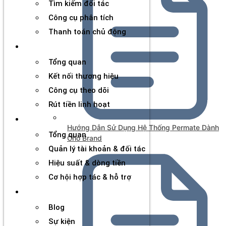
Tìm kiếm đối tác
Công cụ phân tích
Thanh toán chủ động
Đối tác
Tổng quan
Kết nối thương hiệu
Công cụ theo dõi
Rút tiền linh hoạt
Agency
Hướng Dẫn Sử Dụng Hệ Thống Permate Dành
Tổng quan
Cho Brand
Quản lý tài khoản & đối tác
Hiệu suất & dòng tiền
Cơ hội hợp tác & hỗ trợ
Tài nguyên
Blog
Sự kiện